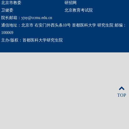
北京市教委
研招网
卫健委
北京教育考试院
院长邮箱：yjsy@ccmu.edu.cn
通信地址：北京市 右安门外西头条10号 首都医科大学 研究生院 邮编：
100069
主办/版权：首都医科大学研究生院
TOP