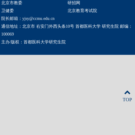
北京市教委
研招网
卫健委
北京教育考试院
院长邮箱：yjsy@ccmu.edu.cn
通信地址：北京市 右安门外西头条10号 首都医科大学 研究生院 邮编：
100069
主办/版权：首都医科大学研究生院
TOP