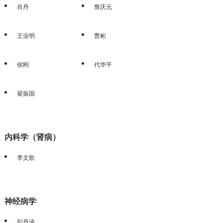
肖丹
詹庆元
王业明
曹彬
侯刚
代华平
翟振国
内科学（肾病）
李文歌
神经病学
彭丹涛