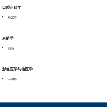
口腔正畸学
徐宝华
麻醉学
赵晶
影像医学与核医学
马国林