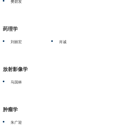
樊碧发
药理学
刘丽宏
肖诚
放射影像学
马国林
肿瘤学
朱广迎