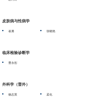
皮肤病与性病学
崔勇
张晓艳
临床检验诊断学
曹永彤
外科学（普外）
杨志英
孟化