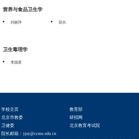
营养与食品卫生学
刘丽萍
邵兵
卫生毒理学
李国君
学校主页
教育部
北京市教委
研招网
卫健委
北京教育考试院
TOP
院长邮箱：yjsy@ccmu.edu.cn