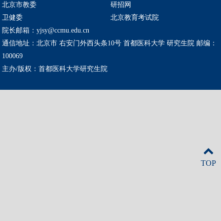
北京市教委
研招网
卫健委
北京教育考试院
院长邮箱：yjsy@ccmu.edu.cn
通信地址：北京市 右安门外西头条10号 首都医科大学 研究生院 邮编：
100069
主办/版权：首都医科大学研究生院
TOP