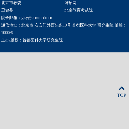
北京市教委
研招网
卫健委
北京教育考试院
院长邮箱：yjsy@ccmu.edu.cn
通信地址：北京市 右安门外西头条10号 首都医科大学 研究生院 邮编：
100069
主办/版权：首都医科大学研究生院
TOP