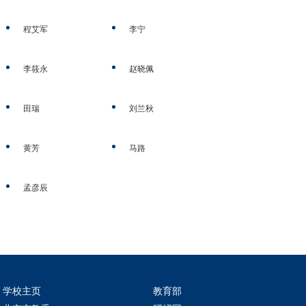
程艾军
李宁
李筱永
赵晓佩
田瑞
刘兰秋
黄芳
马路
孟彦辰
学校主页
教育部