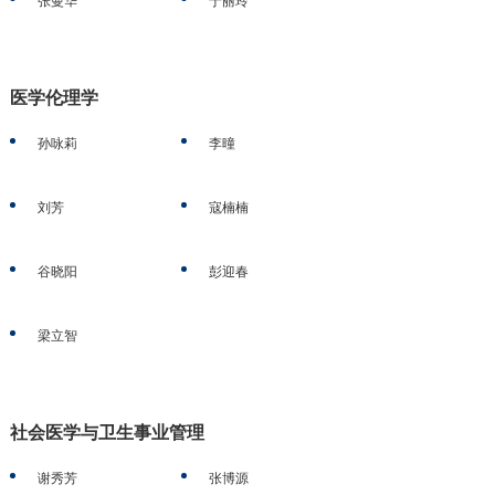
张曼华
于丽玲
医学伦理学
孙咏莉
李曈
刘芳
寇楠楠
谷晓阳
彭迎春
梁立智
社会医学与卫生事业管理
谢秀芳
张博源