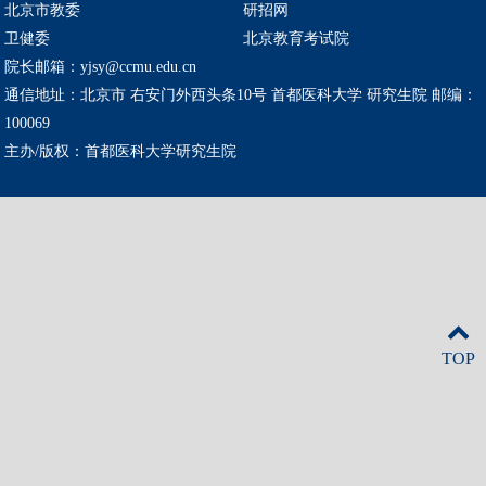
北京市教委
研招网
卫健委
北京教育考试院
院长邮箱：yjsy@ccmu.edu.cn
通信地址：北京市 右安门外西头条10号 首都医科大学 研究生院 邮编：
100069
主办/版权：首都医科大学研究生院
TOP