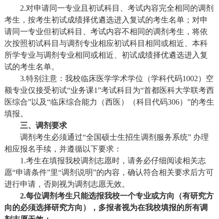
2.对申请同一专业且初试科目、考试内容完全相同的调剂
考生，按考生初试成绩择优遴选进入复试的考生名单；对申
请同一专业但初试科目、考试内容不相同的调剂考生，将依
次按照初试科目与调剂专业相应初试科目相同或相近、本科
所学专业与调剂专业相同或相近、初试成绩择优遴选进入复
试的考生名单。
3.特别注意：我校临床医学学术学位（学科代码1002）空
额专业仅接受初试“业务课1”考试科目为“首都医科大学联考西
医综合”以及“临床综合能力（西医）（科目代码306）”的考生
填报。
三、调剂要求
调剂考生必须通过“全国硕士生招生调剂服务系统” 办理
相应报名手续，并遵循以下要求：
1.考生在填报我校调剂志愿时，请务必仔细阅读相关志
愿“申请条件”里“调剂说明”的内容，确认符合相关要求后方可
进行申请，否则视为调剂志愿无效。
2.每位调剂考生只能选报我校一个专业或方向（有研究方
向的必须选择研究方向），多报者视为在我校填报的所有调