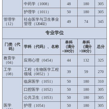
中药学（
1008
）
48
180
305
护理学（
1011
）
50
180
305
管理学
社会医学与卫生事业
49
74
345
（
12
）
管理
（
120402
）
专业学位
单科
单科
门类（代
学科（代码）、名称
（满分
（满分
总分
码）
=100
分）
>100
分）
教育学
应用心理（
0454
）
44
132
325
（
04
）
工学
工程（生物医学工程
39
59
270
（
08
）
领域（
0852
））
临床医学（
1051
）
50
180
310
口腔医学（
1052
）
50
180
305
公共卫生（
1053
）
50
180
305
医学
护理（
1054
）
50
180
305