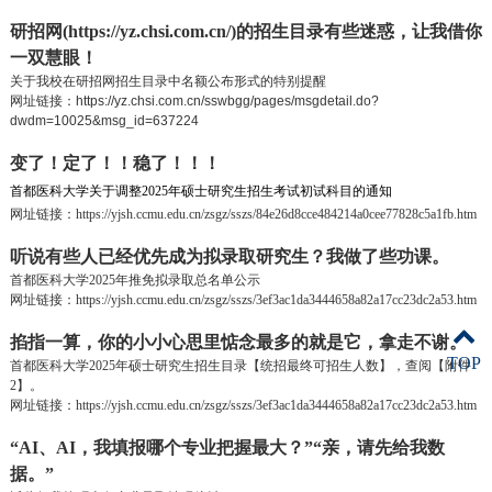
研招网(https://yz.chsi.com.cn/)的招生目录有些迷惑，让我借你
一双慧眼！
关于我校在研招网招生目录中名额公布形式的特别提醒
网址链接：
https://yz.chsi.com.cn/sswbgg/pages/msgdetail.do?
dwdm=10025&msg_id=637224
变了！定了！！稳了！！！
首都医科大学关于调整
2025
年硕士研究生招生考试初试科目的通知
网址链接：
https://yjsh.ccmu.edu.cn/zsgz/sszs/84e26d8cce484214a0cee77828c5a1fb.htm
听说有些人已经优先成为拟录取研究生？我做了些功课。
首都医科大学
2025
年推免拟录取总名单公示
网址链接：
https://yjsh.ccmu.edu.cn/zsgz/sszs/3ef3ac1da3444658a82a17cc23dc2a53.htm
掐指一算，你的小小心思里惦念最多的就是它，拿走不谢。
TOP
首都医科大学
2025
年硕士研究生招生目录【统招最终可招生人数】，查阅【附件
2】。
网址链接：
https://yjsh.ccmu.edu.cn/zsgz/sszs/3ef3ac1da3444658a82a17cc23dc2a53.htm
“
AI
、
AI
，我填报哪个专业把握最大？”“亲，请先给我数
据。”