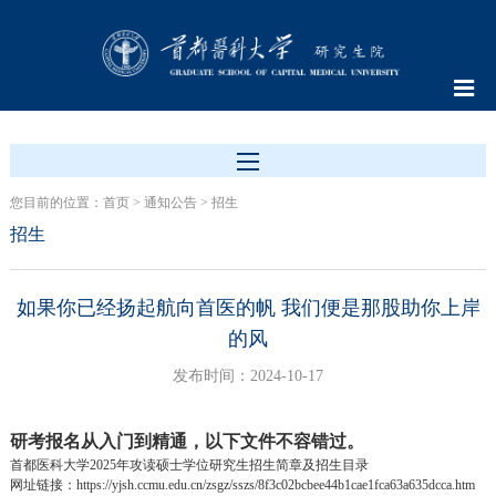
您目前的位置：
首页
>
通知公告
>
招生
招生
如果你已经扬起航向首医的帆 我们便是那股助你上岸
的风
发布时间：2024-10-17
研考报名从入门到精通，以下文件不容错过。
首都医科大学
2025
年攻读硕士学位研究生招生简章及招生目录
网址链接：
https://yjsh.ccmu.edu.cn/zsgz/sszs/8f3c02bcbee44b1cae1fca63a635dcca.htm