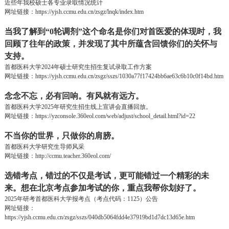
近些年我校硕士各专业录取情况统计
网址链接：
https://yjsh.ccmu.edu.cn/zsgz/lnqk/index.htm
当我了解到“
0
轮调剂”这个命名是你们对首医爱的体现时，我
回顾了往年的政策，并发现了其中所蕴含回馈你们的关怀与
支持。
首都医科大学
2024
年硕士研究生招生复试录取工作方案
网址链接：
https://yjsh.ccmu.edu.cn/zsgz/sszs/1030a77f17424bb6ae63c6b10c0f14bd.htm
念念不忘，必有回响。有风就有远方。
首都医科大学
2025
年研究生招生线上宣讲会直播回放。
网址链接：
https://yzconsole.360eol.com/web/adjust/school_detail.html?id=22
不当你的世界，只做你的肩膀。
首都医科大学研究生导师风采
网址链接：
http://ccmu.teacher.360eol.com/
选错考点，错过的不仅是考试，更可能错过一个精彩的未
来。想在北京考点参加考试的你，重点我帮你划好了。
2025
年研考首都医科大学报考点（考点代码：
1125
）公告
网址链接：
https://yjsh.ccmu.edu.cn/zsgz/sszs/040db5064fdd4e37919bd1d7dc13d65e.htm