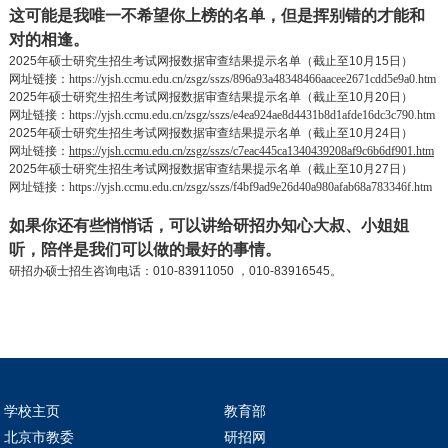
这可能是我唯一不希望你上榜的名单，但是挥别错的才能和
对的相逢。
2025
年硕士研究生招生考试网报数据审查结果提示名单（截止至
10
月
15
日）
网址链接：
https://yjsh.ccmu.edu.cn/zsgz/sszs/896a93a48348466aacee2671cdd5e9a0.htm
2025
年硕士研究生招生考试网报数据审查结果提示名单（截止至
10
月
20
日）
网址链接：
https://yjsh.ccmu.edu.cn/zsgz/sszs/e4ea924ae8d4431b8d1afde16dc3c790.htm
2025
年硕士研究生招生考试网报数据审查结果提示名单（截止至
10
月
24
日）
网址链接：
https://yjsh.ccmu.edu.cn/zsgz/sszs/c7eac445ca1340439208af9c6b6df901.htm
2025
年硕士研究生招生考试网报数据审查结果提示名单（截止至
10
月
27
日）
网址链接：
https://yjsh.ccmu.edu.cn/zsgz/sszs/f4bf9ad9e26d40a980afab68a783346f.htm
如果你还有些悄悄话，可以讲给研招办知心大叔、小姐姐
听，陪伴是我们可以做的最好的事情。
研招办硕士招生咨询电话：
010-83911050
，
010-83916545
。
学校主页
教育部
北京市教委
研招网