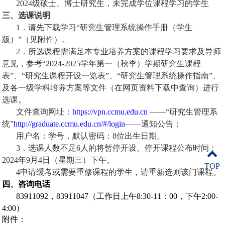
2024
级硕士、博士研究生，未完成学位课程学习的学生
三、选课说明
1
．请先下载学习“研究生管理系统操作手册（学生
版）”（见附件）。
2
．所选课程需满足本专业培养方案的课程学习要求及导师
意见，参考“2024-2025学年第一（秋季）学期研究生课程
表”、“研究生课程开设一览表”、“研究生管理系统操作指南”、
及各一级学科培养方案等文件（在网页资料下载中查询）进行
选课。
文件查询网址：
https://vpn.ccmu.edu.cn
——“研究生管理系
统”
http://graduate.ccmu.edu.cn/#/
login
——通知公告；
用户名：学号，默认密码：
8
位出生日期。
3
．选课人数不足
6
人的将暂停开设。停开课程公布时间：
2024
年
9
月
4
日（星期三）下午。
TOP
4
申请缓考或需要重修课程的学生，请重新选则该门课程。
四、咨询电话
83911092
，83911047（工作日上午8:30-11：00，下午2:00-
4:00）
附件：