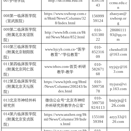
007护理学院
http://sn.ccmu.edu.cn
839116
ccmu.edu.c
43
n
https://www.xwhosp.com.c
zhaoyan@
008第一临床医学院
156999
n/Html/News/Columns/32
xwhosp.or
59124
（宣武医院）
8/Index.html
g
009第二临床医学院
010-
28686111
http://www.bfh.com.cn/Ht
（附属北京友谊医
631380
93@qq.co
ml/News/Main/852.html
22
m
院）
010第三临床医学院
010-
www.bjcyh.com.cn
-“医学
chenbo018
（附属北京朝阳医
852316
@163.com
教育”-“学位教育”
09
院）
011第四临床医学院
010-
www.trhos.com-
首页
-
科研
tryjsjy@16
（附属北京同仁医
582671
3.com
教学
-
教学
68
院）
012第五临床医学院
https://www.bjtth.org/Html
010-
ttyjszs@vi
（附属北京天坛医
/News/Columns/200243/In
599758
p.163.com
dex.html
78
院）
010-
013北京市神经外科
微信公众号“北京市神经
bniyjs@1
599750
26.com
研究所
外科研究所教学办公室”
92/6113
014第六临床医学院
https://www.anzhen.org/Ht
155100
azyy33@1
（附属北京安贞医
ml/News/Columns/39/Inde
59394
26.com
x.html
院）
https://www.crrc.com.cn/Ht
010-