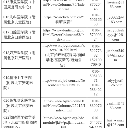
015康复医学院（中
liweises@1
ml/News/Columns/75/Inde
870204
63.com
国康复研究中心）
x.html
45
010-
016儿科医学院（附
https://www.bch.com.cn/
“
jyc6652@
596166
科研教育”
163.com
属北京儿童医院）
50
https://www.dentist.org.cn/
010-
jiaoyuchuk
017口腔医学院（附
Html/News/Columns/63/In
570993
qyy@126.
属北京口腔医院）
dex.html
24
com
http://www.bjogh.com.cn/x
010-
wzx/list/299.html
522773
jiaoban540
018妇产医学院（附
（北京妇产医院官网/新闻
82
8@sina.co
属北京妇产医院）
动态/医院新闻/通知公
152100
m
76940
告）
010-
595133
019精神卫生学院
http://www.bjad.com.cn/Ne
71
adyyjyc@
（附属北京安定医
ws/Main?siteId=105
010-
126.com
院）
583402
12
020第九临床医学院
https://www.bjyah.com/Ht
010-
yanlihll@1
（附属北京佑安医
ml/News/Columns/25215/I
839976
63.com
ndex.html
33
院）
022预防医学教学基
https://www.bjcdc.org/cdc
010-
hui_wangz
地（北京市疾病预防
module/jkfw/pxjl/index.sh
644072
@126.com
tml
54/7279
控制中心）