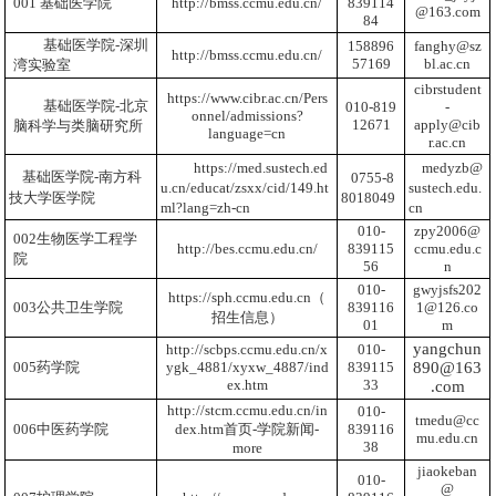
001 基础医学院
http://bmss.ccmu.edu.cn/
839114
@163.com
84
基础医学院-深圳
158896
fanghy@sz
http://bmss.ccmu.edu.cn/
57169
bl.ac.cn
湾实验室
cibrstudent
https://www.cibr.ac.cn/Pers
基础医学院-北京
010-819
-
onnel/admissions?
12671
apply@cib
脑科学与类脑研究所
language=cn
r.ac.cn
https://med.sustech.ed
medyzb@
基础医学院-南方科
0755-8
u.cn/educat/zsxx/cid/149.ht
sustech.edu.
技大学医学院
8018049
ml?lang=zh-cn
cn
010-
zpy2006@
002生物医学工程学
http://bes.ccmu.edu.cn/
839115
ccmu.edu.c
院
56
n
010-
gwyjsfs202
https://sph.ccmu.edu.cn
（
003公共卫生学院
839116
1@126.co
招生信息）
01
m
yangchun
http://scbps.ccmu.edu.cn/x
010-
005药学院
ygk_4881/xyxw_4887/ind
839115
890@163
ex.htm
33
.com
http://stcm.ccmu.edu.cn/in
010-
tmedu@cc
006中医药学院
dex.htm
首页-学院新闻-
839116
mu.edu.cn
38
more
jiaokeban
010-
@