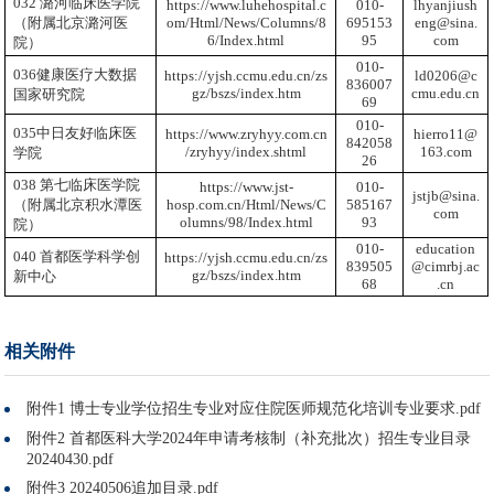
032 潞河临床医学院
https://www.luhehospital.c
010-
lhyanjiush
（附属北京潞河医
om/Html/News/Columns/8
695153
eng@sina.
6/Index.html
95
com
院）
010-
036健康医疗大数据
https://yjsh.ccmu.edu.cn/zs
ld0206@c
836007
gz/bszs/index.htm
cmu.edu.cn
国家研究院
69
010-
035中日友好临床医
https://www.zryhyy.com.cn
hierro11@
842058
/zryhyy/index.shtml
163.com
学院
26
038 第七临床医学院
https://www.jst-
010-
jstjb@sina.
（附属北京积水潭医
hosp.com.cn/Html/News/C
585167
com
olumns/98/Index.html
93
院）
010-
education
040 首都医学科学创
https://yjsh.ccmu.edu.cn/zs
839505
@cimrbj.ac
gz/bszs/index.htm
新中心
68
.cn
相关附件
附件1 博士专业学位招生专业对应住院医师规范化培训专业要求.pdf
附件2 首都医科大学2024年申请考核制（补充批次）招生专业目录
20240430.pdf
附件3 20240506追加目录.pdf