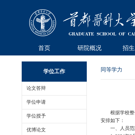
首页
研院概况
招生
同等学力
学位工作
论文答辩
学位申请
根据学校整
学位授予
安排如下：
一、人员范
优博论文