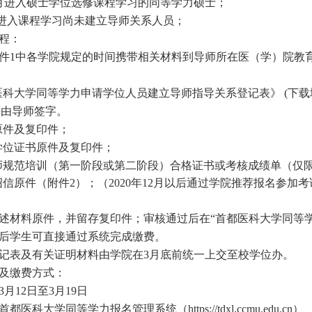
月进入硕士学位选修课程学习的同等学力硕士；
进入课程学习尚未建立导师关系人员；
程：
件
1
中各学院规定的时间携带相关材料到导师所在医（学）院教
医科大学同等学力申请学位人员建立导师指导关系登记表》
(
下载
并由导师签字。
原件及复印件；
学位证书原件及复印件；
师规范培训（第一阶段或第二阶段）合格证书或考核成绩单（仅
绍信原件（附件
2
）；（
2020
年
12
月以后通过学院推荐报名参加考
述材料原件，并留存复印件；审核通过后在“首都医科大学同等学
后学生可直接通过系统完成缴费。
记表及有关证明材料由学院在
3
月底前统一上交至校学位办。
及缴费方式：
3
月
12
日至
3
月
19
日
首都医科大学同等学力报名管理系统（
https://tdxl.ccmu.edu.cn
）