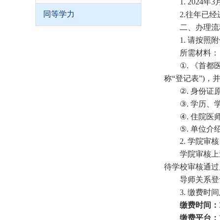
1. 2024
年
3
同等学力
2.
往年已经
二、办理流
1.
请按照附
所需材料：
①
.
《首都
称
“
登记表
”)
，
②
.
身份证
③
.
学历、
④
.
住院医
⑤
.
单位介
2.
学院审核
学院审核上
待学校审核通过
导师关系登
3.
缴费时间
缴费时间：
缴费平台：