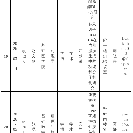
酰胺
酯DL-
2的研
究
转录
因子
HOX
liux
C4在
阶
iaoh
20
内脏
基
平
ui20
26
脂肪
赵
础
药
江
刘
楼
08
学
学
13
-
生成
文
医
理
梦
晓
:3
19
14
@al
05
博
术
0
中的
8会
丽
学
学
溪
卉
iyun
-
功能
议
院
.co
14
和分
室
m
子机
制研
究
重要
黄病
毒
科
DNA
研
20
gao
可溶
基
病
南
26
_na
性微
础
原
09
张
学
学
安
高
-
@cc
楼
针疫
医
生
:0
20
05
mu.
琛
博
术
静
娜
91
0
苗制
学
物