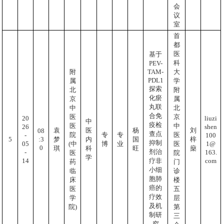
会
议
室
首
都
医
基于
科
PEV-
TAM-
附
大
PDL1
属
学
探索
北
附
化瘀
京
属
丸联
中
北
合免
医
京
20
liuzi
中
疫检
医
中
26
shen
袁
医
杨
刘
08
查点
院
专
专
医
-
100
:3
5
梦
内
国
梓
抑制
05
1@
(中
博
业
医
0
琪
科
旺
燊
剂治
-
163.
医
院
学
14
com
疗非
药
门
小细
临
诊
胞肺
床
楼
癌的
医
五
疗效
学
层
及机
院)
第
制研
三
究