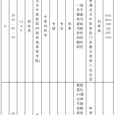
北
附
京
一项
属
中
关于
北
医
胰腺
京
20
liuzi
中
医
癌与
中
26
shen
房
医
刘
13
院
专
专
张
凝血
医
-
100
:4
8
佳
内
梓
05
1@
(中
硕
业
青
功能
医
0
亮
科
燊
-
163.
医
异常
院
学
14
com
药
的回
门
临
顾性
诊
床
研究
楼
医
五
学
层
院)
第
三
会
议
室
载脂
蛋白
A-I通
过调
节肠
道菌
科
群组
研
20