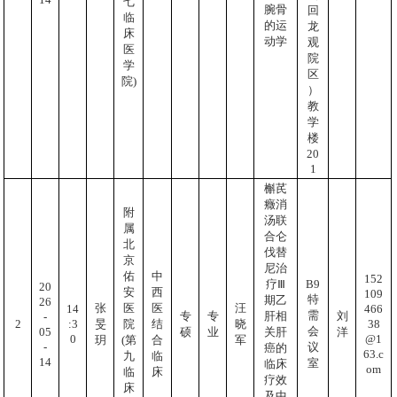
七
腕骨
回
临
的运
龙
床
动学
观
医
院
学
区
院)
）
教
学
楼
20
1
槲芪
癥消
附
汤联
属
合仑
北
伐替
京
尼治
佑
中
152
B9
疗Ⅲ
20
安
西
109
特
期乙
26
张
医
医
汪
466
14
需
专
专
肝相
刘
-
38
:3
2
旻
院
结
晓
会
05
硕
业
关肝
洋
@1
0
玥
(第
合
军
-
议
癌的
63.c
九
临
14
室
临床
om
临
床
疗效
床
及中