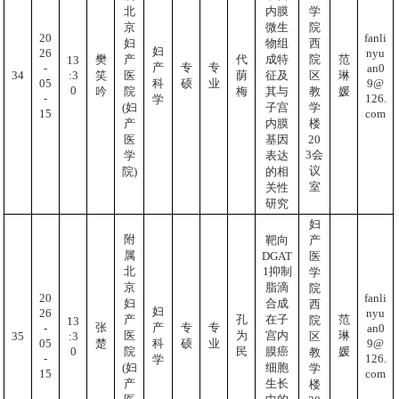
北
内膜
学
京
微生
院
20
fanli
妇
物组
西
妇
26
nyu
樊
产
代
成特
院
范
13
产
专
专
-
an0
:3
34
笑
医
荫
征及
区
琳
05
9@
科
硕
业
0
吟
院
梅
其与
教
媛
-
126.
学
(妇
子宫
学
15
com
产
内膜
楼
20
医
基因
3会
学
表达
议
院)
的相
室
关性
研究
妇
附
靶向
产
属
DGAT
医
1抑制
北
学
脂滴
京
院
20
fanli
合成
妇
西
妇
26
nyu
在子
产
孔
范
院
13
张
产
专
专
-
an0
宫内
医
为
琳
:3
35
区
05
9@
楚
科
硕
业
0
膜癌
院
民
媛
教
-
126.
学
细胞
(妇
学
15
com
生长
产
楼