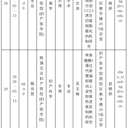
细胞
李
学
学
ng
-
:0
28
医
瘤
文
区
晓
分泌
@cc
05
岳
博
术
0
院
学
涛
教
婷
mu.
-
CCL3
(妇
学
edu.
15
诱导
产
楼
cn
巨噬
20
医
细胞
3会
学
极化
议
院)
的机
室
制研
究
妇
苹果
附
产
酸酶1
属
医
通过
北
学
代谢
zha
京
院
重编
o_xi
20
妇
西
妇
程驱
aoti
26
魏
产
吴
赵
院
08
产
专
专
动上
ng
-
佳
医
玉
晓
:0
29
区
@cc
05
科
博
业
皮性
0
慧
院
梅
婷
教
mu.
-
学
卵巢
(妇
学
edu.
15
癌进
产
楼
cn
展及
医
20
铂耐
3会
学
药的
议
院)
研究
室