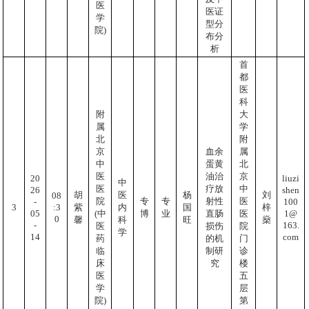
医
医证
学
型分
院)
布分
析
首
都
医
科
附
大
属
学
北
附
京
血余
属
中
蛋黄
北
医
油治
京
20
liuzi
中
医
疗放
中
26
shen
胡
医
杨
刘
08
院
专
专
射性
医
-
100
:3
3
紫
内
国
梓
05
1@
(中
博
业
直肠
医
0
馨
科
旺
燊
-
163.
医
损伤
院
学
14
com
药
的机
门
临
制研
诊
床
究
楼
医
五
学
层
院)
第