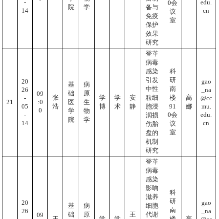
-
edu.
0会
备与
院
学
14
cn
议
免疫
室
保护
效果
研究
登革
病毒
感染
科
引发
研
20
gao
基
病
中性
南
26
_na
础
原
09
张
学
学
安
粒细
楼
高
-
@cc
:0
21
医
生
05
mu.
91
浩
博
术
静
胞浸
娜
0
学
物
-
edu.
0会
润损
院
学
14
cn
议
伤胎
室
盘的
机制
研究
登革
病毒
感染
影响
科
滋养
研
20
gao
基
病
细胞
南
26
_na
础
原
王
代谢
09
王
学
学
楼
高