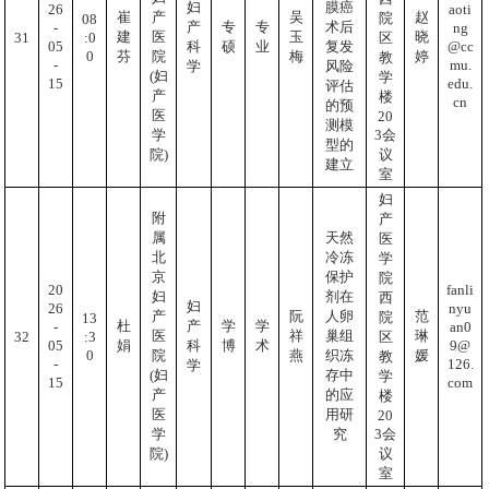
妇
膜癌
aoti
26
崔
产
吴
赵
院
08
产
专
专
术后
ng
-
建
医
玉
晓
:0
31
区
@cc
05
科
硕
业
复发
0
芬
院
梅
婷
教
mu.
-
学
风险
(妇
学
edu.
15
评估
产
楼
cn
的预
医
20
测模
3会
学
型的
议
院)
建立
室
妇
附
产
属
天然
医
北
冷冻
学
京
保护
院
20
fanli
妇
剂在
西
妇
26
nyu
产
阮
人卵
范
院
13
杜
产
学
学
-
an0
医
祥
巢组
琳
:3
32
区
05
9@
娟
科
博
术
0
院
燕
织冻
媛
教
-
126.
学
(妇
存中
学
15
com
产
的应
楼
医
用研
20
3会
学
究
议
院)
室