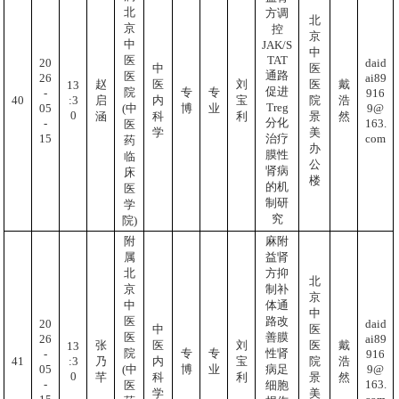
北
方调
北
京
控
京
中
JAK/S
中
TAT
医
20
daid
中
医
通路
医
26
ai89
赵
医
刘
医
戴
13
促进
院
专
专
-
916
:3
40
启
内
宝
院
浩
Treg
05
9@
(中
博
业
0
涵
科
利
景
然
分化
-
163.
医
学
美
15
com
治疗
药
办
膜性
临
公
肾病
床
楼
的机
医
制研
学
究
院)
附
麻附
属
益肾
北
方抑
北
京
制补
京
中
体通
中
医
路改
20
daid
中
医
医
善膜
26
ai89
张
医
刘
医
戴
13
院
专
专
性肾
-
916
:3
41
乃
内
宝
院
浩
05
9@
(中
博
业
病足
0
芊
科
利
景
然
-
163.
医
细胞
学
美