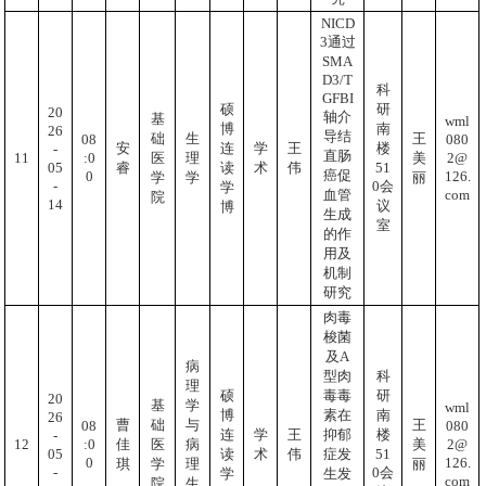
NICD
3通过
SMA
D3/T
科
GFBI
硕
研
20
轴介
基
wml
博
南
26
导结
础
生
王
080
08
安
连
学
王
楼
-
直肠
2@
:0
11
医
理
美
05
51
睿
读
术
伟
癌促
126.
0
学
学
丽
-
0会
学
com
血管
院
14
议
博
生成
室
的作
用及
机制
研究
肉毒
梭菌
及A
病
型肉
科
理
硕
毒毒
研
20
基
学
wml
博
素在
南
26
曹
础
与
王
080
08
连
学
王
抑郁
楼
-
2@
:0
12
佳
医
病
美
05
51
读
术
伟
症发
126.
0
琪
学
理
丽
-
0会
学
生发
com
院
生