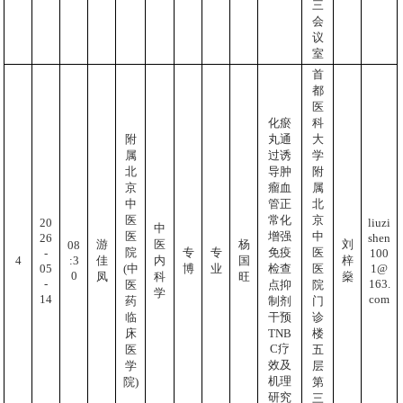
三
会
议
室
首
都
医
化瘀
科
附
丸通
大
属
过诱
学
北
导肿
附
京
瘤血
属
中
管正
北
医
常化
京
20
liuzi
中
医
增强
中
26
shen
游
医
杨
刘
08
院
专
专
免疫
医
-
100
:3
4
佳
内
国
梓
05
1@
(中
博
业
检查
医
0
凤
科
旺
燊
-
163.
医
点抑
院
学
14
com
药
制剂
门
临
干预
诊
TNB
床
楼
C疗
医
五
效及
学
层
机理
院)
第
研究
三