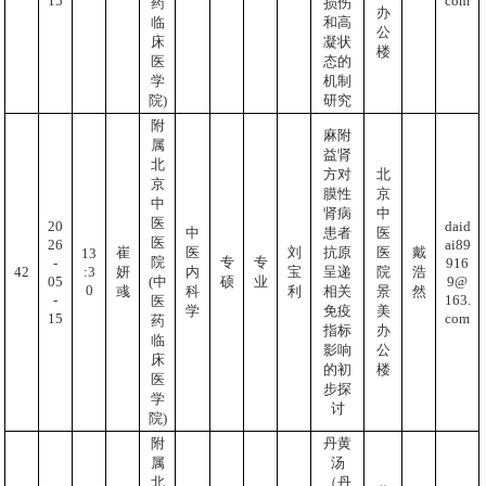
15
com
药
损伤
办
临
和高
公
床
凝状
楼
医
态的
学
机制
院)
研究
附
麻附
属
益肾
北
方对
北
京
膜性
京
中
肾病
中
医
20
daid
中
患者
医
医
26
ai89
崔
医
刘
抗原
医
戴
13
院
专
专
-
916
:3
42
妍
内
宝
呈递
院
浩
05
9@
(中
硕
业
0
彧
科
利
相关
景
然
-
163.
医
学
免疫
美
15
com
药
指标
办
临
影响
公
床
的初
楼
医
步探
学
讨
院)
附
丹黄
属
汤
北
（丹