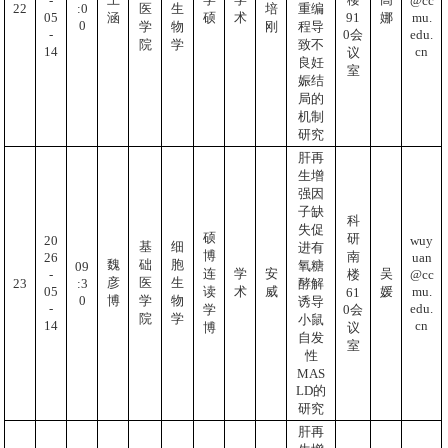
-
@cc
:0
22
医
生
培
重编
05
mu.
91
涵
硕
术
娜
0
学
物
刚
程导
-
edu.
0会
院
学
致不
14
cn
议
良妊
室
娠结
局的
机制
研究
肝再
生增
强因
子缺
科
失促
硕
研
20
wuy
基
细
进有
博
南
26
uan
魏
础
胞
氧糖
09
连
学
安
吴
-
@cc
楼
彦
医
生
:3
23
酵解
05
mu.
读
术
威
媛
61
0
博
学
物
诱导
-
edu.
0会
学
院
学
小鼠
14
cn
议
博
自发
室
性
MAS
LD的
研究
肝再