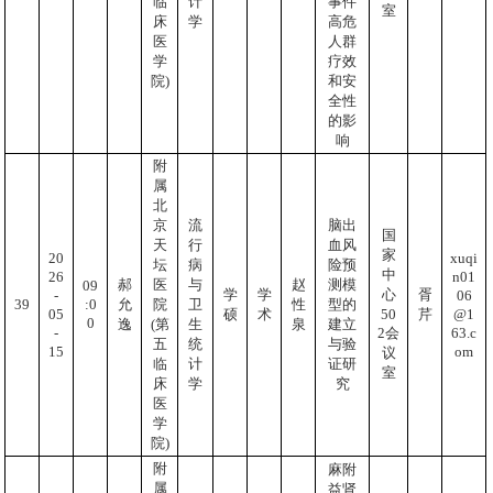
临
计
事件
室
床
学
高危
医
人群
学
疗效
院)
和安
全性
的影
响
附
属
北
京
流
脑出
国
天
行
血风
家
20
xuqi
坛
病
险预
中
26
n01
郝
医
与
赵
测模
09
学
学
心
胥
-
06
:0
39
允
院
卫
性
型的
05
@1
50
硕
术
芹
0
逸
(第
生
泉
建立
-
63.c
2会
五
统
与验
15
om
议
临
计
证研
室
床
学
究
医
学
院)
附
麻附
属
益肾