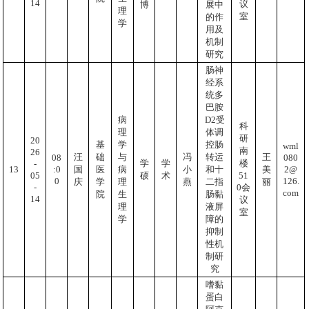
14
议
博
展中
理
室
的作
学
用及
机制
研究
肠神
经系
统多
巴胺
病
D2受
科
理
体调
研
20
基
学
控肠
wml
南
26
汪
础
与
冯
转运
王
080
08
学
学
楼
-
2@
:0
13
国
医
病
小
和十
美
05
51
硕
术
126.
0
庆
学
理
燕
二指
丽
-
0会
com
院
生
肠黏
14
议
理
液屏
室
学
障的
抑制
性机
制研
究
嗜黏
蛋白