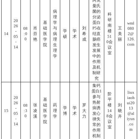
阿克
曼氏
病
菌的
科
理
分泌
研
20
基
学
蛋白
wml
南
26
肖
础
与
刘
P5在
王
080
08
学
学
楼
-
2@
:0
14
芬
医
病
希
结直
美
05
51
硕
术
126.
0
艳
学
理
成
肠癌
丽
-
0会
com
院
生
发生
14
议
理
发展
室
学
中的
作用
及机
制研
究
集钙
蛋白1
liux
阶
参与
iaoh
20
基
平
热射
ui20
26
张
础
药
罗
楼
刘
08
学
学
病诱
13
-
:3
15
14
凌
医
理
大
晓
@al
05
博
术
发心
0
8会
溪
学
学
力
卉
iyun
-
律失
议
院
.co
14
常的
室
m
作用
机制