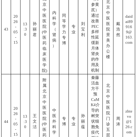
北
京
参黄
京
中
芪）
内
中
医
同
通过
20
daid
科
医
医
等
改善
26
ai89
孙
学
刘
医
戴
13
PEC
院
学
专
-
916
:3
43
丽
（
宝
院
浩
多样
05
9@
(中
力
业
0
君
肾
利
景
然
-
163.
性延
医
专
病
美
15
com
缓新
药
博
）
办
月体
临
公
肾炎
床
楼
的作
医
用及
学
机制
院)
秦藤
附
活血
属
北
方干
北
京
预
京
中
CaM
中
医
K4介
医
医
20
导的
中
zhte
医
院
26
树突
王
医
孙
vo
13
院
专
专
门
周
-
状细
文
外
丽
@1
:3
44
05
(中
博
业
诊
涛
26.c
0
胞免
洁
科
蕴
-
医
五
om
疫代
学
15
药
层