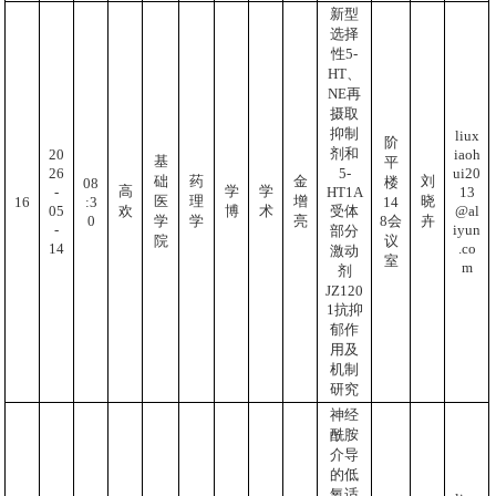
新型
选择
性5-
HT、
NE再
摄取
抑制
liux
阶
剂和
iaoh
20
基
平
ui20
26
5-
础
药
金
刘
楼
08
高
学
学
13
-
HT1A
医
理
增
晓
:3
16
14
@al
05
受体
欢
博
术
0
8会
学
学
亮
卉
iyun
-
部分
议
院
.co
14
激动
室
m
剂
JZ120
1抗抑
郁作
用及
机制
研究
神经
酰胺
介导
的低
氧适