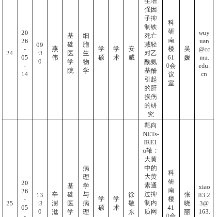
生增
强因
子抑
科
制铁
研
20
wuy
基
细
死亡
南
26
uan
础
胞
减轻
09
燕
学
学
安
楼
吴
-
@cc
:3
24
医
生
对乙
05
mu.
61
伟
硕
术
威
媛
0
学
物
酰氨
-
edu.
0会
院
学
基酚
14
cn
议
引起
室
的肝
损伤
的研
究
靶向
NETs-
IRE1
ɑ轴：
大黄
中的
病
科
大黄
理
研
20
素通
基
学
xiao
南
26
过抑
辛
础
与
徐
张
li3.2
13
学
学
楼
-
制内
3@
:3
25
澍
医
病
敬
晓
05
41
硕
术
163.
0
质网
滋
学
理
东
丽
-
0会