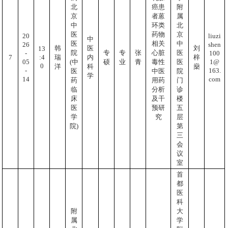
北
癌患
附
京
者蒽
属
中
环类
北
医
药物
京
20
liuzi
中
医
相关
中
26
shen
韩
医
刘
13
院
专
专
张
心脏
医
-
100
:4
7
瑞
内
梓
05
1@
(中
硕
业
青
毒性
医
0
洋
科
燊
-
163.
医
中医
院
学
14
com
药
用药
门
临
分析
诊
床
及干
楼
医
预研
五
学
究
层
院)
第
三
会
议
室
首
都
医
科
附
大
属
学