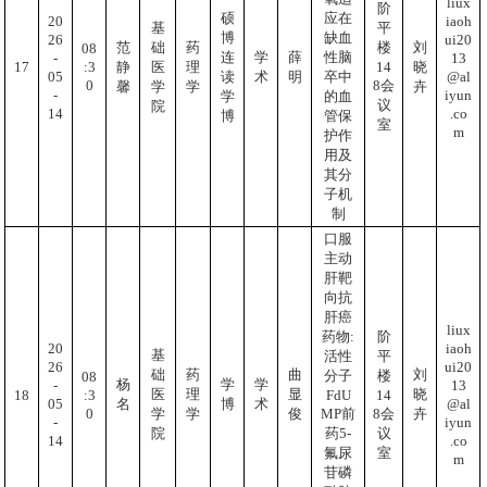
liux
阶
硕
应在
iaoh
20
基
平
博
缺血
ui20
26
范
础
药
楼
刘
08
连
学
薛
性脑
13
-
:3
17
14
静
医
理
晓
@al
05
读
术
明
卒中
0
8会
馨
学
学
卉
iyun
-
学
的血
议
院
.co
14
博
管保
室
m
护作
用及
其分
子机
制
口服
主动
肝靶
向抗
肝癌
liux
药物:
阶
iaoh
20
基
活性
平
ui20
26
础
药
曲
刘
分子
楼
08
杨
学
学
13
-
医
理
显
晓
:3
18
FdU
14
@al
05
名
博
术
0
MP前
8会
学
学
俊
卉
iyun
-
药5-
议
院
.co
14
氟尿
室
m
苷磷