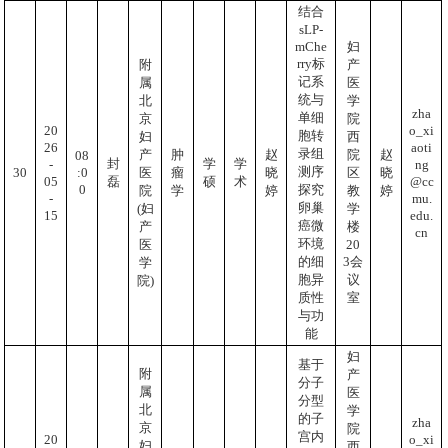
结合
sLP-
mChe
妇
rry标
附
产
记系
属
医
统与
北
学
zha
单细
京
院
o_xi
20
胞转
妇
西
aoti
26
录组
产
肿
赵
院
赵
08
封
学
学
ng
-
测序
:0
30
医
瘤
晓
区
晓
@cc
05
磊
硕
术
0
探究
院
学
婷
教
婷
mu.
-
卵巢
(妇
学
edu.
15
癌微
产
楼
cn
环境
20
医
的细
3会
学
胞异
议
院)
质性
室
与功
能
妇
基于
附
产
分子
属
医
分型
北
学
的子
zha
京
院
宫内
o_xi
20
妇
西