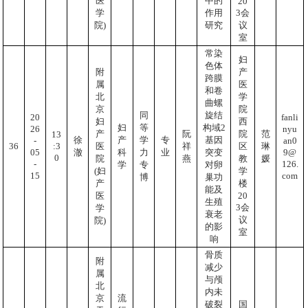
中的
医
20
作用
3会
学
研究
议
院)
室
常染
妇
色体
附
产
跨膜
属
医
和卷
北
学
曲螺
京
院
同
旋结
20
fanli
妇
西
妇
等
构域2
26
nyu
产
阮
院
范
13
徐
产
学
专
基因
-
an0
:3
36
医
祥
区
琳
05
9@
澈
科
力
业
突变
0
院
燕
教
媛
-
126.
学
专
对卵
(妇
学
15
com
博
巢功
产
楼
能及
20
医
生殖
3会
学
衰老
议
院)
的影
室
响
骨质
附
减少
属
与颅
北
内未
京
流
破裂
国