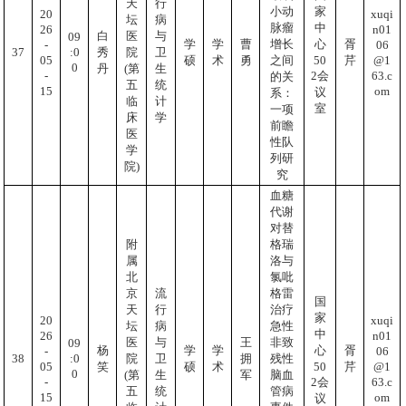
天
行
小动
家
20
xuqi
坛
病
脉瘤
中
26
n01
白
医
与
09
学
学
曹
增长
心
胥
-
06
:0
37
秀
院
卫
05
@1
50
硕
术
勇
之间
芹
0
丹
(第
生
-
63.c
2会
的关
五
统
15
om
议
系：
临
计
室
一项
床
学
前瞻
医
性队
学
列研
院)
究
血糖
代谢
对替
附
格瑞
属
洛与
北
氯吡
京
流
格雷
国
天
行
治疗
家
20
xuqi
坛
病
急性
中
26
n01
医
与
王
非致
09
杨
学
学
心
胥
-
06
:0
38
院
卫
拥
残性
05
@1
50
笑
硕
术
芹
0
(第
生
军
脑血
-
63.c
2会
五
统
管病
15
om
议