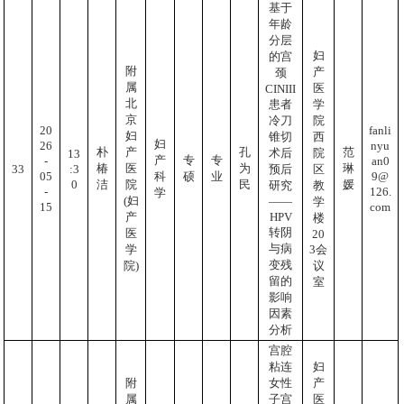
基于
年龄
分层
妇
的宫
附
产
颈
属
医
CINIII
北
患者
学
京
冷刀
院
20
fanli
妇
锥切
西
妇
26
nyu
朴
产
孔
范
术后
院
13
产
专
专
-
an0
椿
医
为
琳
:3
33
预后
区
05
9@
科
硕
业
0
洁
院
民
媛
研究
教
-
126.
学
(妇
——
学
15
com
HPV
产
楼
转阴
医
20
与病
3会
学
变残
议
院)
留的
室
影响
因素
分析
宫腔
粘连
妇
附
女性
产
属
子宫
医