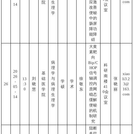
com
应激
院
生
14
议
改善
理
室
便秘
学
中的
肠屏
障功
能障
碍
大黄
素靶
向
病
Bip/C
科
HOP
理
研
20
信号
基
学
xiao
南
26
轴调
刘
础
与
徐
张
li3.2
13
学
学
楼
-
控内
3@
:3
26
晓
医
病
敬
晓
05
41
硕
术
163.
0
质网
慧
学
理
东
丽
-
0会
com
稳态
院
生
14
议
缓解
理
室
便秘
学
的机
制研
究
阻断
多巴