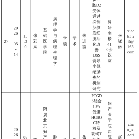
胺D2
受体
通过
病
抑制
科
理
肠胶
研
20
基
学
xiao
质细
南
26
张
础
与
朱
张
li3.2
13
学
学
-
胞活
楼
彩
医
病
进
晓
3@
:3
27
05
硕
术
41
化改
163.
0
凤
学
理
霞
丽
-
0会
善
com
院
生
14
议
DSS
理
诱导
室
学
小鼠
结肠
炎的
机制
研究
PTGD
S结合
妇
LPA
附
产
促进
属
医
HGSO
北
学
C转
zha
京
院
移及
o_xi
20
妇
西
耗竭T
aoti
26
产
肿
岳
院
赵
08