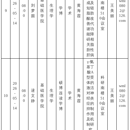
基
wml
成及
南
26
刘
础
生
黄
王
080
08
学
学
短链
楼
-
2@
:0
9
梦
医
理
海
美
05
51
博
术
脂肪
126.
0
圆
学
学
霞
丽
-
0会
酸改
com
院
14
议
善代
室
谢功
能障
碍相
关脂
肪性
肝病
γ-氨
基丁
酸A
型受
科
硕
体的
研
20
基
wml
博
激活
南
26
逯
础
生
黄
王
080
08
连
学
对神
楼
-
2@
:0
10
文
医
理
海
美
05
51
读
术
经炎
126.
0
静
学
学
霞
丽
-
0会
学
症的
com
院
14
议
博
抑制
室
作用
及机
制研
究