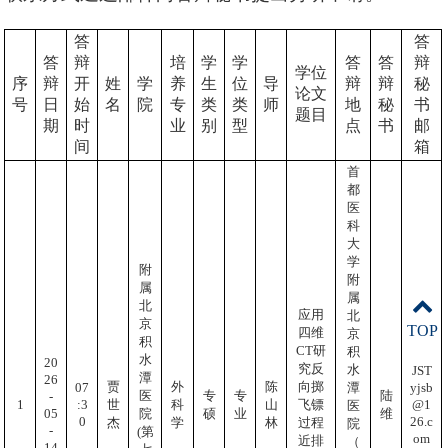
答
答
答
辩
培
学
学
答
答
辩
学位
序
辩
开
姓
学
养
生
位
导
辩
辩
秘
论文
号
日
始
名
院
专
类
类
师
地
秘
书
题目
期
时
业
别
型
点
书
邮
间
箱
首
都
医
科
大
学
附
附
属
属
北
应用
北
京
TOP
四维
京
积
CT研
积
水
20
究反
水
JST
潭
26
贾
外
陈
向掷
yjsb
07
潭
医
专
专
陆
-
@1
:3
1
世
科
山
飞镖
医
05
院
硕
业
维
26.c
0
杰
学
林
过程
院
-
(第
om
近排
（
14