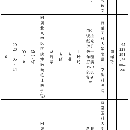
会
议
室
附
属
首
北
都
电针
京
医
调控
中
科
线粒
医
大
20
165
体分
医
学
26
228
杨
麻
丁
裂干
周
09
院
专
专
附
-
294
:0
6
宇
醉
玲
预糖
瑞
05
0@
(中
硕
业
属
0
轩
学
玲
尿病
玲
-
qq.c
医
北
PND
14
om
药
京
的机
临
胸
制研
床
科
究
医
医
学
院
院)
首
都
医
科
附
大
属
乳腺
学