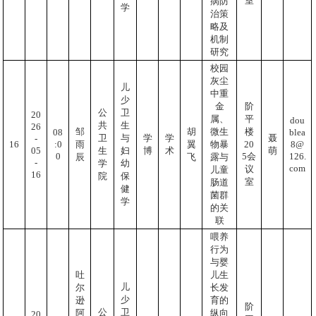
室
病防
学
治策
略及
机制
研究
校园
灰尘
儿
中重
少
金
阶
公
卫
20
属、
平
dou
共
生
26
邹
胡
微生
楼
blea
08
卫
与
学
学
聂
-
8@
:0
16
20
雨
翼
物暴
05
生
妇
博
术
萌
126.
0
5会
辰
飞
露与
-
学
幼
com
议
儿童
16
院
保
室
肠道
健
菌群
学
的关
联
喂养
行为
与婴
吐
儿生
儿
尔
长发
少
逊
育的
阶
公
卫
阿
纵向
20