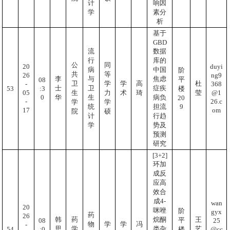
计
响因
学
素分
析
基于
GBD
数据
流
库的
行
公
同
20
duyi
中国
病
阶
共
等
26
ng9
焦虑
李
与
平
08
卫
学
学
高
杜
-
368
症疾
士
卫
:3
53
楼
05
@1
生
力
术
琦
莹
0
病负
华
生
20
-
26.c
学
学
9
担流
统
17
om
院
硕
行趋
计
势及
学
预测
研究
[3+2]
环加
成反
应高
效合
成4-
wan
20
咪唑
阶
gyx
药
26
烷酮
韩
药
王
平
25
08
物
学
学
冯
-
类杂
思
学
艺
@cc
:0
54
楼