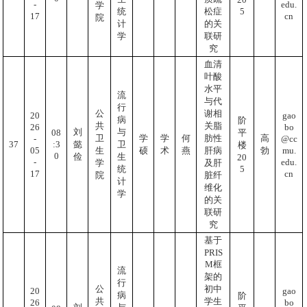
-
edu.
学
5
统
松症
17
cn
院
计
的关
学
联研
究
血清
叶酸
水平
流
与代
行
公
谢相
20
gao
病
阶
共
关脂
26
bo
刘
与
08
平
卫
学
学
何
肪性
高
-
@cc
:3
37
懿
卫
楼
05
mu.
生
硕
术
燕
肝病
勃
0
俭
生
20
-
edu.
学
及肝
5
统
17
cn
院
脏纤
计
维化
学
的关
联研
究
基于
PRIS
M框
流
架的
行
初中
公
20
gao
病
阶
学生
共
26
bo