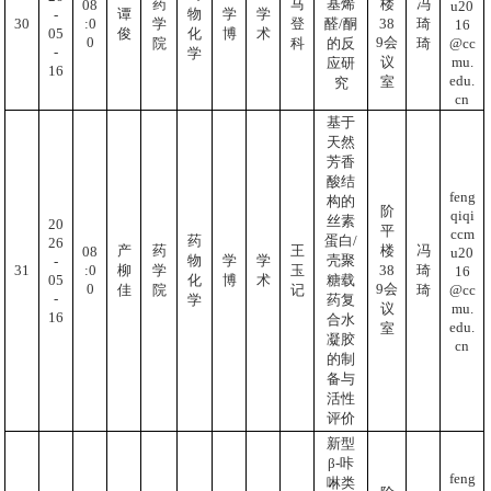
药
马
基烯
楼
冯
08
u20
谭
物
学
学
-
:0
30
38
学
登
醛/酮
琦
16
05
俊
化
博
术
0
9会
@cc
院
科
的反
琦
-
学
mu.
议
应研
16
edu.
室
究
cn
基于
天然
芳香
酸结
feng
构的
阶
qiqi
丝素
20
平
ccm
药
蛋白/
26
产
药
王
楼
冯
08
u20
物
学
学
壳聚
-
:0
31
38
柳
学
玉
琦
16
05
化
博
术
糖载
0
9会
@cc
佳
院
记
琦
-
学
药复
mu.
议
16
合水
edu.
室
凝胶
cn
的制
备与
活性
评价
新型
β-咔
feng
啉类