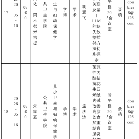
平
dou
共
生
依
关联
26
胡
楼
blea
08
卫
与
学
学
聂
-
·
及基
翼
8@
:0
17
20
05
阿
生
妇
博
术
萌
于
126.
0
5会
飞
-
不
学
幼
LLM
com
议
16
都
的缺
院
保
室
米
失数
健
吉
据插
学
提
补方
法初
步探
索
菌源
性丙
酸拮
抗花
儿
生四
少
烯酰
阶
公
卫
20
肉碱
平
dou
共
生
26
朱
孟
改善
楼
blea
08
卫
与
学
学
聂
-
8@
:0
18
20
家
庆
高脂
05
生
妇
博
术
萌
126.
0
5会
豪
涛
饮食
-
学
幼
com
议
加重
16
院
保
室
结直
健
肠炎
学