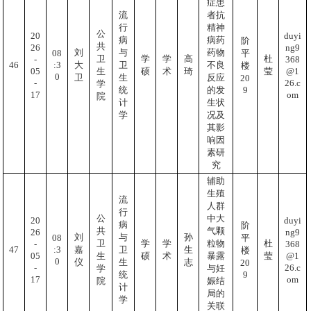
症患
流
者抗
行
精神
公
20
duyi
病
病药
阶
共
26
ng9
刘
与
药物
08
平
卫
学
学
高
杜
-
368
:3
46
大
卫
不良
楼
05
@1
生
硕
术
琦
莹
0
卫
生
反应
20
-
26.c
学
9
统
的发
17
om
院
计
生状
学
况及
其影
响因
素研
究
辅助
生殖
流
人群
行
公
中大
20
duyi
病
阶
共
气颗
26
ng9
刘
与
孙
08
平
卫
学
学
粒物
杜
-
368
:3
47
嘉
卫
生
楼
05
@1
生
硕
术
暴露
莹
0
仪
生
志
20
-
26.c
学
与妊
9
统
17
om
院
娠结
计
局的
学
关联