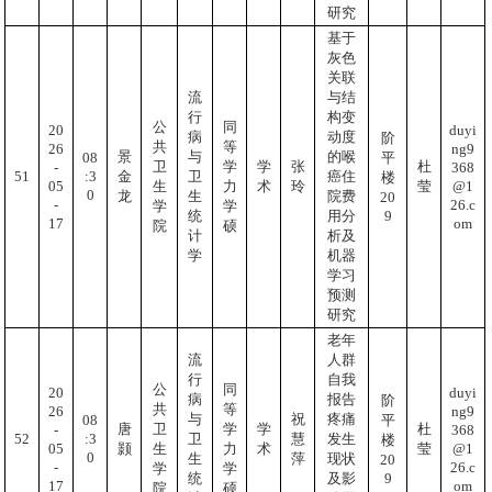
研究
基于
灰色
关联
流
与结
行
构变
公
同
20
duyi
病
动度
阶
共
等
26
ng9
景
与
的喉
08
平
卫
学
学
张
杜
-
368
:3
51
金
卫
癌住
楼
05
@1
生
力
术
玲
莹
0
龙
生
院费
20
-
26.c
学
学
9
统
用分
17
om
院
硕
计
析及
学
机器
学习
预测
研究
老年
流
人群
行
自我
公
同
20
duyi
病
报告
阶
共
等
26
ng9
与
祝
疼痛
08
平
唐
卫
学
学
杜
-
368
:3
52
卫
慧
发生
楼
05
@1
颢
生
力
术
莹
0
生
萍
现状
20
-
26.c
学
学
9
统
及影
17
om
院
硕