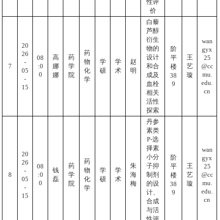
性评
价
白藜
芦醇
衍生
wan
20
物的
阶
gyx
药
26
高
药
设计
王
25
08
平
物
学
学
赵
-
@cc
:0
7
娜
学
和合
艺
楼
05
化
硕
术
明
mu.
0
娜
院
成及
璇
38
-
学
edu.
9
血栓
15
cn
相关
活性
探索
丹参
素类
P-选
择素
wan
20
小分
阶
gyx
药
26
药
朱
子抑
王
25
08
平
钱
物
学
学
-
@cc
:0
8
学
海
制剂
艺
楼
05
磊
化
硕
术
mu.
0
院
梅
的设
璇
38
-
学
edu.
9
计、
15
cn
合成
与活
性评