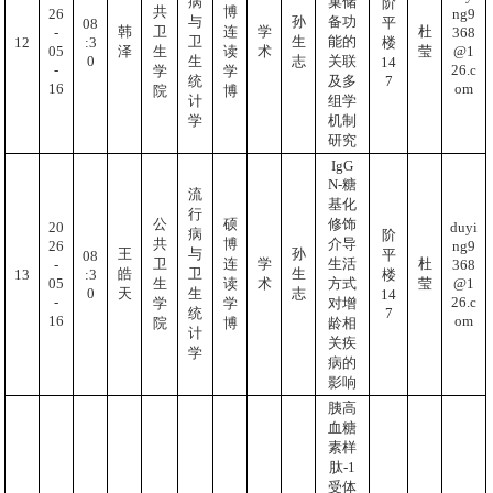
巢储
病
阶
共
博
26
ng9
备功
与
孙
平
08
韩
卫
连
学
杜
-
368
能的
卫
生
:3
12
楼
05
@1
泽
生
读
术
莹
0
关联
生
志
14
-
26.c
学
学
7
及多
统
16
om
院
博
组学
计
机制
学
研究
IgG
N-糖
流
基化
行
修饰
公
硕
20
duyi
病
阶
介导
共
博
26
ng9
王
与
孙
平
08
生活
卫
连
学
杜
-
368
皓
卫
生
:3
13
楼
05
@1
方式
生
读
术
莹
0
天
生
志
14
-
26.c
对增
学
学
7
统
16
om
龄相
院
博
计
关疾
学
病的
影响
胰高
血糖
素样
肽-1
受体