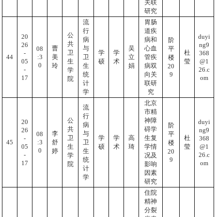
关联
研究
流
胃肠
行
道疾
公
20
duyi
病
病和
阶
共
26
ng9
曹
与
吴
心血
08
平
卫
学
学
杜
-
368
:3
44
美
卫
立
管疾
楼
05
@1
生
硕
术
莹
0
玲
生
娟
病双
20
-
26.c
学
9
统
向关
17
om
院
计
联研
学
究
北京
流
市精
行
公
神障
20
duyi
病
阶
共
碍学
26
ng9
李
与
08
平
卫
学
学
高
生复
杜
-
368
:3
45
舒
卫
楼
05
@1
生
硕
术
琦
学情
莹
0
婷
生
20
-
26.c
学
况及
9
统
17
om
院
影响
计
因素
学
研究
住院
精神
分裂