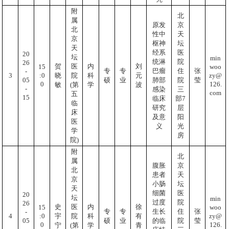
附
北
属
原发
京
北
性中
天
京
枢神
坛
天
经系
医
20
坛
min
统淋
院
26
贺
医
内
刘
woo
15
专
专
巴瘤
住
张
-
zy@
:0
3
晓
院
科
元
05
硕
业
肺部
院
莹
126.
0
敏
(第
学
波
-
感染
三
com
五
15
临床
部7
临
研究
层
床
及意
阳
医
义
光
学
房
院)
附
北
属
腹胀
京
北
患者
天
京
小肠
坛
天
细菌
医
20
坛
min
过度
院
26
史
医
内
徐
woo
15
专
专
生长
住
张
-
zy@
:0
4
宇
院
科
有
05
硕
业
的临
院
莹
126.
0
宁
(第
学
青