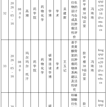
阶
qiqi
衍生
20
平
ccm
药
物的
26
药
吴
楼
冯
08
u20
高
物
学
学
设计
-
:0
32
38
学
建
琦
16
05
潮
化
博
术
与合
0
9会
@cc
院
辉
琦
-
学
成及
mu.
议
16
抗肿
edu.
室
瘤活
cn
性评
价
基于
类黄
feng
酮骨
玛
阶
qiqi
硕
架的
20
尔
平
ccm
药
博
抗肿
26
玛
药
王
楼
冯
08
u20
物
连
学
瘤药
-
:0
33
38
尔
学
玉
琦
16
05
化
读
术
物体
0
9会
@cc
·
院
记
琦
-
学
学
系构
mu.
托
议
16
博
建以
edu.
汗
室
及活
cn
性研
究
咔啉
羧酸
feng
衍生
阶
qiqi
硕
20