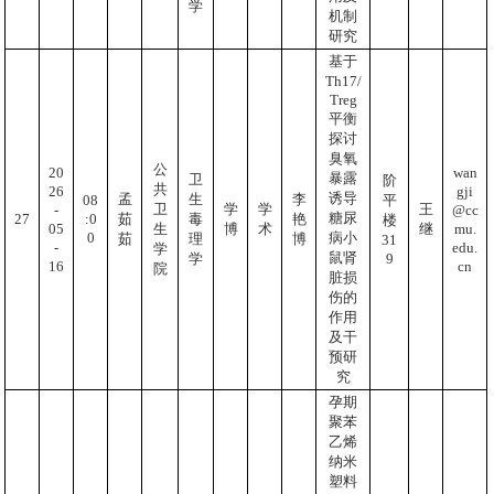
学
机制
研究
基于
Th17/
Treg
平衡
探讨
臭氧
公
20
wan
暴露
卫
阶
共
26
gji
诱导
孟
生
李
08
平
卫
学
学
王
-
@cc
糖尿
:0
27
茹
毒
艳
楼
05
mu.
生
博
术
继
0
病小
茹
理
博
31
-
edu.
学
鼠肾
9
学
16
cn
院
脏损
伤的
作用
及干
预研
究
孕期
聚苯
乙烯
纳米
塑料