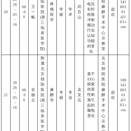
阳
院
341
疼
电压
26
王
医
武
麻
803
08
痛
学
学
长时
赵
-
01
:0
20
一
院
百
醉
05
医
硕
术
程脉
欣
@1
0
帆
(第
山
手
-
学
冲射
63.c
三
术
16
频治
om
临
中
疗后
床
心
认知
医
示
功能
学
教
的变
院)
室
化
附
北
属
京
北
朝
京
基于
阳
EEG
朝
医
188
20
探索
阳
院
341
26
伤害
谷
医
麻
吴
麻
803
08
专
专
赵
-
性刺
01
:0
21
丽
院
醉
安
醉
05
硕
业
欣
@1
0
激引
立
(第
学
石
手
-
63.c
起的
三
术
16
om
脑电
临
中
变化
床
心
医
示
学
教