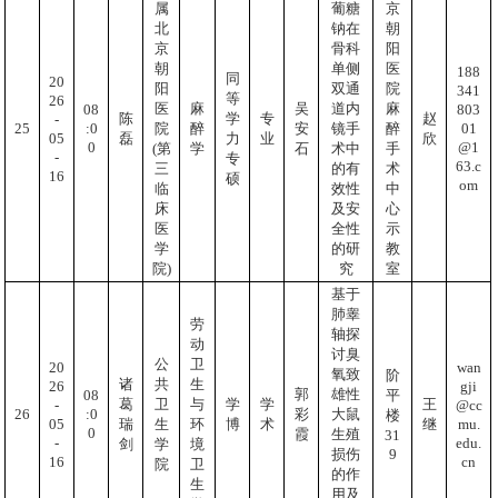
属
葡糖
京
北
钠在
朝
京
骨科
阳
朝
单侧
医
188
同
20
阳
双通
院
341
等
26
医
麻
吴
道内
麻
803
08
陈
学
专
赵
-
01
:0
25
院
醉
安
镜手
醉
05
磊
力
业
欣
@1
0
(第
学
石
术中
手
-
专
63.c
三
的有
术
16
硕
om
临
效性
中
床
及安
心
医
全性
示
学
的研
教
院)
究
室
基于
肺睾
劳
轴探
动
讨臭
公
卫
20
wan
氧致
阶
诸
共
生
26
gji
郭
雄性
08
平
葛
卫
与
学
学
王
-
@cc
:0
26
彩
大鼠
楼
05
mu.
瑞
生
环
博
术
继
0
霞
生殖
31
-
edu.
剑
学
境
9
损伤
16
cn
院
卫
的作
生
用及