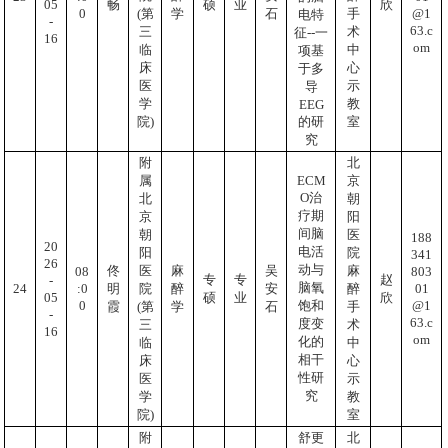
05
畅
硕
业
欣
@1
0
(第
学
石
手
电特
-
63.c
三
术
征--一
16
om
临
中
项基
床
心
于多
医
示
导
学
教
EEG
的研
院)
室
究
附
北
ECM
属
京
O治
北
朝
疗期
京
阳
间脑
朝
医
188
20
电活
阳
院
341
26
动与
佟
医
麻
吴
麻
803
08
专
专
赵
-
脑氧
01
:0
24
明
院
醉
安
醉
05
硕
业
欣
@1
0
饱和
霞
(第
学
石
手
-
63.c
度变
三
术
16
om
化的
临
中
相干
床
心
性研
医
示
究
学
教
院)
室
附
舒更
北