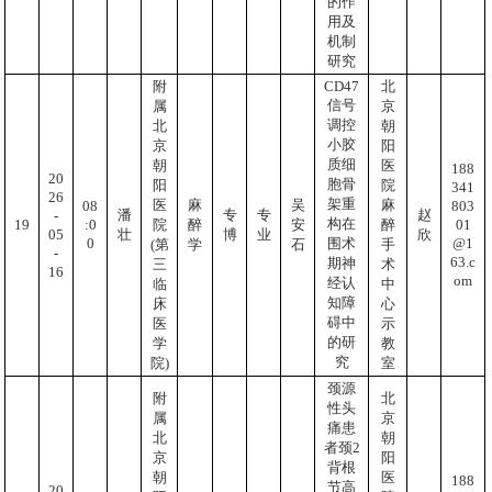
的作
用及
机制
研究
CD47
附
北
信号
属
京
调控
北
朝
小胶
京
阳
质细
朝
医
188
20
胞骨
阳
院
341
26
架重
医
麻
吴
麻
803
08
潘
专
专
赵
-
构在
01
:0
19
院
醉
安
醉
05
壮
博
业
欣
@1
0
围术
(第
学
石
手
-
63.c
期神
三
术
16
om
经认
临
中
知障
床
心
碍中
医
示
的研
学
教
究
院)
室
颈源
附
北
性头
属
京
痛患
北
朝
者颈2
京
阳
背根
朝
医
188
节高
20