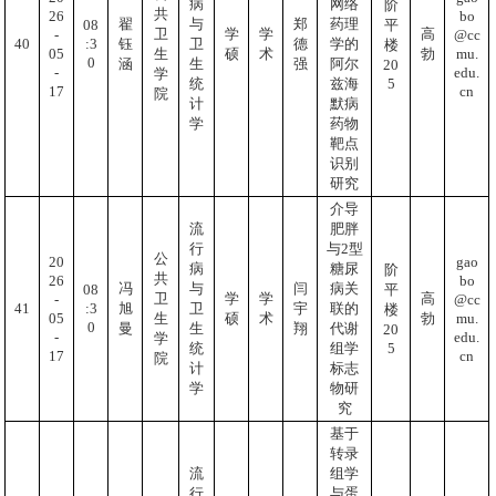
病
网络
阶
共
26
bo
翟
与
郑
药理
08
平
卫
学
学
高
-
@cc
:3
40
钰
卫
德
学的
楼
05
mu.
生
硕
术
勃
0
涵
生
强
阿尔
20
-
edu.
学
5
统
兹海
17
cn
院
计
默病
学
药物
靶点
识别
研究
介导
流
肥胖
行
与2型
公
20
gao
病
糖尿
阶
共
26
bo
冯
与
闫
病关
08
平
卫
学
学
高
-
@cc
:3
41
旭
卫
宇
联的
楼
05
mu.
生
硕
术
勃
0
曼
生
翔
代谢
20
-
edu.
学
5
统
组学
17
cn
院
计
标志
学
物研
究
基于
转录
流
组学
行
与蛋