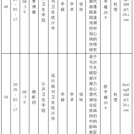
李
与
胺代
08
平
卫
学
学
张
杜
-
368
:3
49
博
卫
谢通
楼
05
@1
生
硕
术
玲
莹
0
雅
生
路基
20
-
26.c
学
9
统
因遗
17
om
院
计
传调
学
控对
冠心
病的
作用
研究
基于
马尔
可夫
模型
流
探讨
行
公
握力
20
duyi
病
阶
共
在心
26
ng9
姚
与
08
平
卫
学
学
张
肾代
杜
-
368
:3
50
昕
卫
楼
05
@1
生
硕
术
玲
谢综
莹
0
玥
生
20
-
26.c
学
合征
9
统
17
om
院
疾病
计
转归
学
中的
影响
效应