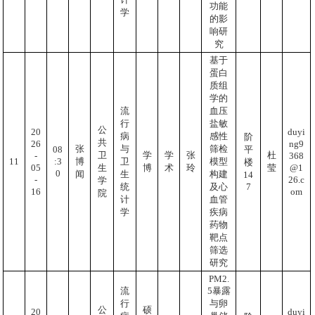
功能
学
的影
响研
究
基于
蛋白
质组
学的
流
血压
行
盐敏
公
20
duyi
病
感性
阶
共
26
ng9
张
与
筛检
08
平
卫
学
学
张
杜
-
368
:3
11
博
卫
模型
楼
05
@1
生
博
术
玲
莹
0
闻
生
构建
14
-
26.c
学
7
统
及心
16
om
院
计
血管
学
疾病
药物
靶点
筛选
研究
PM2.
5暴露
流
与卵
行
公
硕
20
duyi