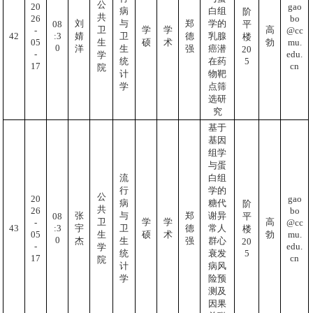
公
20
gao
病
白组
阶
共
26
bo
刘
与
郑
学的
08
平
卫
学
学
高
-
@cc
:3
42
婧
卫
德
乳腺
楼
05
mu.
生
硕
术
勃
0
洋
生
强
癌潜
20
-
edu.
学
5
统
在药
17
cn
院
计
物靶
学
点筛
选研
究
基于
基因
组学
与蛋
流
白组
行
学的
公
20
gao
病
糖代
阶
共
26
bo
张
与
郑
谢异
08
平
卫
学
学
高
-
@cc
:3
43
宇
卫
德
常人
楼
05
mu.
生
硕
术
勃
0
杰
生
强
群心
20
-
edu.
学
5
统
衰发
17
cn
院
计
病风
学
险预
测及
因果