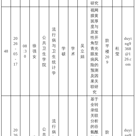
研究
视网
膜黄
斑厚
度与
流
原发
行
公
性开
20
duyi
病
阶
共
角型
26
ng9
徐
与
吴
08
平
卫
学
学
青光
杜
-
368
:3
48
强
卫
立
楼
05
@1
生
硕
术
眼发
莹
0
女
生
娟
20
-
26.c
学
病风
9
统
17
om
院
险的
计
预测
学
及因
果关
联研
究
基于
全转
录组
关联
流
分析
行
的谷
公
20
duyi
病
氨酰
阶
共
26
ng9