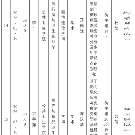
流
激动
行
剂与
公
硕
20
duyi
病
糖尿
阶
共
博
26
ng9
与
郑
病视
08
平
李
卫
连
学
杜
-
368
:3
14
卫
德
网膜
楼
05
@1
宁
生
读
术
莹
0
生
强
病变
14
-
26.c
学
学
7
统
关联
16
om
院
博
计
分析
学
及多
组学
新靶
点识
别研
究
基于
靶向
氧化
应激
营
与免
阶
公
养
20
疫耐
平
dou
共
与
26
宗
陈
受重
楼
blea
08
卫
食
学
学
聂
-
8@
:0
15
20
芋
汉
塑的
05
生
品
博
术
萌
126.
0
5会
茹
清
酒精
-
学
卫
com
议
性肝
16
院
生