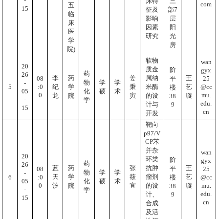
-
床特
三
com
五
15
征及
部7
临
影响
层
床
因素
阳
医
研究
光
学
房
院)
软物
wan
20
质金
阶
gyx
药
26
李
药
姜
属纳
王
25
08
平
物
学
学
-
@cc
:0
5
纪
学
秉
米酶
艺
楼
05
化
硕
术
mu.
0
龙
院
寅
的设
璇
38
-
学
edu.
9
计与
15
cn
开发
靶向
p97/V
CP苯
并杂
wan
20
环类
阶
gyx
药
26
抗肿
蓝
药
张
王
平
25
08
物
学
学
-
瘤剂
天
学
筱
艺
@cc
:0
6
楼
05
化
硕
术
mu.
0
的设
汐
院
宜
璇
38
-
学
edu.
9
计、
15
cn
合成
及活