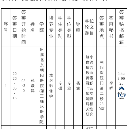
答
答
答
辩
培
学
学
答
答
辩
学位
序
辩
开
姓
学
养
生
位
导
辩
辩
秘
论文
号
日
始
名
院
专
类
类
师
地
秘
书
题目
期
时
业
别
型
点
书
邮
间
箱
附
属
脑小
北
血管
朝
京
病含
阳
朝
铁血
医
20
lihu
阳
放
黄素
院
26
i_90
孙
医
射
08
专
专
杨
沉积
门
李
-
25
:3
1
晟
院
影
05
@1
硕
业
旗
与认
诊
晖
0
洋
(第
像
-
63.c
知功
二
TOP
三
学
15
om
能障
楼
临
23
碍相
床
0室
关性
医
研究
学
院)
AEC