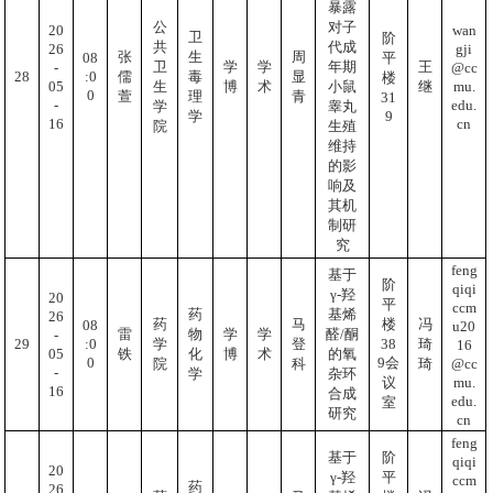
暴露
公
对子
20
wan
卫
阶
共
代成
26
gji
张
生
周
08
平
卫
学
学
年期
王
-
@cc
:0
28
儒
毒
显
楼
05
mu.
生
博
术
小鼠
继
0
萱
理
青
31
-
edu.
学
睾丸
9
学
16
cn
院
生殖
维持
的影
响及
其机
制研
究
feng
基于
阶
qiqi
γ-羟
20
平
ccm
药
基烯
26
药
马
楼
冯
08
u20
雷
物
学
学
醛/酮
-
:0
29
38
学
登
琦
16
05
铁
化
博
术
的氧
0
9会
@cc
院
科
琦
-
学
杂环
mu.
议
16
合成
edu.
室
研究
cn
feng
基于
阶
qiqi
20
γ-羟
平
ccm
药
26