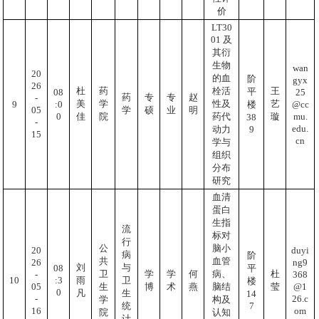
价
LT30
01 及
其衍
生物
wan
20
的血
阶
gyx
26
栓活
杜
药
王
平
25
08
药
专
专
赵
-
性及
美
学
艺
@cc
:0
9
楼
05
学
硕
业
明
mu.
0
药代
佳
院
璇
38
-
edu.
9
动力
15
cn
学与
组织
分布
研究
血清
蛋白
生指
流
标对
行
公
脑小
20
duyi
病
阶
共
血管
26
ng9
刘
与
08
平
卫
学
学
何
病、
杜
-
368
:3
10
雨
卫
楼
05
@1
生
博
术
燕
脑结
莹
0
凡
生
14
-
26.c
学
构及
7
统
16
om
院
认知
计