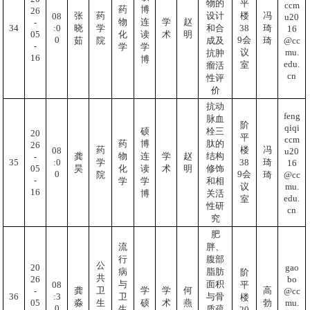
物的
平
ccm
药
博
26
张
药
设计
楼
冯
08
u20
物
连
学
赵
-
:0
34
38
晓
学
和合
琦
16
05
化
读
术
明
0
9会
@cc
茹
院
成及
琦
-
学
学
mu.
议
抗肿
16
博
edu.
室
瘤活
cn
性评
价
抗动
feng
脉血
阶
qiqi
硕
栓三
20
平
ccm
药
博
肽的
26
药
楼
冯
08
u20
龚
物
连
学
赵
结构
-
:0
35
38
学
琦
16
05
昊
化
读
术
明
修饰
0
9会
@cc
院
琦
-
学
学
和相
mu.
议
16
博
关活
edu.
室
性研
cn
究
肥
流
胖、
行
腹部
公
20
gao
病
脂肪
阶
共
26
bo
与
面积
08
平
龚
卫
学
学
何
高
-
@cc
:3
36
卫
与骨
楼
05
mu.
淼
生
硕
术
燕
勃
0
生
质疏
20