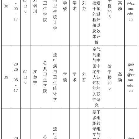
刘
与
平
08
控烟
卫
学
学
刘
高
-
@cc
琬
卫
:3
38
楼
05
mu.
干预
生
硕
术
芬
勃
0
琪
生
20
-
edu.
的过
学
5
统
17
cn
程评
院
计
价以
学
及效
果评
价
空气
流
污染
行
与中
公
20
gao
病
国中
阶
共
26
bo
罗
与
老年
08
平
卫
学
学
刘
高
-
@cc
:3
39
楚
卫
人认
楼
05
mu.
生
硕
术
芬
勃
0
宁
生
知功
20
-
edu.
学
5
统
能的
17
cn
院
计
关联
学
性研
究
基于
多组
织转
流
录组
行
学与
公
20
gao