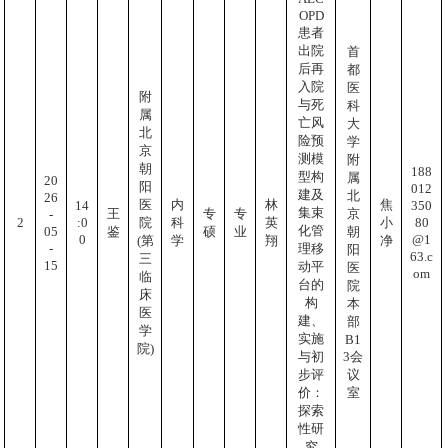
OPD
患者
出院
首
后再
都
入院
医
附
与死
科
属
亡风
大
北
险预
学
京
测模
附
朝
188
型构
属
20
阳
012
建及
北
26
医
内
林
焦
350
14
集束
王
专
专
京
-
80
:0
2
院
科
英
小
化管
05
鉴
硕
业
朝
@1
0
(第
学
翔
净
-
理移
阳
63.c
三
15
动平
医
om
临
台的
院
床
构
本
医
建、
部
学
实施
B1
院)
与初
3会
步评
议
价：
室
探索
性研
究