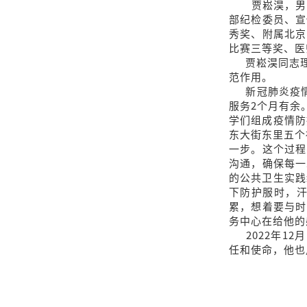
贾崧淏，男
部纪检委员、宣
秀奖、附属北京
比赛三等奖、医
贾崧淏同志理
范作用。
新冠肺炎疫情暴
服务2个月有余
学们组成疫情防
东大街东里五个
一步。这个过程
沟通，确保每一
的公共卫生实践
下防护服时，
累，想着要与时
务中心在给他的
2022年12
任和使命，他也