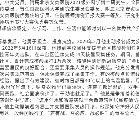
，中共党员，附属北京安贞医院2021级外科学博士研究生，
传委员，曾任首都医科大学研究生委员会委员、附属北京安贞
安贞医院优秀住培学员、住院医师病例汇报大赛一等奖、研究
师病历书写大赛优秀奖等荣誉。
想信念坚定，在学习、工作、生活中能够时刻以一名优秀共产党
发后，他勇于担当、投身抗疫。2020年2月他主动报名成为
。2022年5月16日深夜，他接到学校闭环支援丰台区核酸检测
控青年突击队，在丰台区连续完成14天核酸采集任务。期间，
社区，累计完成核酸采样1万余次。核酸检测是新冠筛查的“金
需要居民的良好配合，更需要采集人员的操作规范。他充分发
次采集规范有效，保质保量完成了采集工作。有的核酸点位流
经验，提出了有效建议。彼时每日都是30℃以上的高温酷暑，
汗水也哗哗流下，贴身衣物早已被浸透，连鞋子都是湿的，双手
间赛跑，社会面病例少了，干劲也就足了。”他总是争抢着轮
感谢信中写道：“您用汗水和智慧铸就丰台街道辖区居民疫情防
月，他主动提前返岗复工并支援医院发热门诊，他深知守护好人
用这一段经历践行了 “若有战、召必应、战必胜”的青春誓言