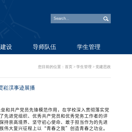
科建设
导师队伍
学生管理
您目前的位置：
首页
>
学生管理
>
党建思政
贾崧淏事迹展播
堡垒和共产党员先锋模范作用，在学校深入贯彻落实党
了先进党组织、优秀共产党员和优秀党务工作者的评
保持崇高境界、坚守初心使命、敢于担当作为的先进
族伟大复兴征程上以“青春之我”创造青春之功业。