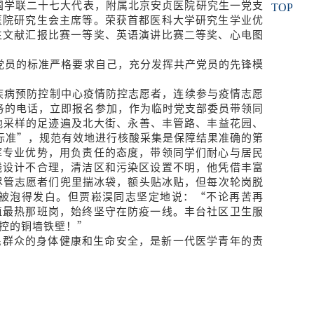
全国学联二十七大代表，附属北京安贞医院研究生一党支
TOP
医院研究生会主席等。荣获首都医科大学研究生学业优
生文献汇报比赛一等奖、英语演讲比赛二等奖、心电图
员的标准严格要求自己，充分发挥共产党员的先锋模
疾病预防控制中心疫情防控志愿者，连续参与疫情志愿
任务的电话，立即报名参加，作为临时党支部委员带领同
他采样的足迹遍及北大街、永善、丰管路、丰益花园、
标准”，规范有效地进行核酸采集是保障结果准确的第
挥专业优势，用负责任的态度，带领同学们耐心与居民
线设计不合理，清洁区和污染区设置不明，他凭借丰富
尽管志愿者们兜里揣冰袋，额头贴冰贴，但每次轮岗脱
被泡得发白。但贾崧淏同志坚定地说：“不论再苦再
值最热那班岗，始终坚守在防疫一线。丰台社区卫生服
控的铜墙铁壁！”
民群众的身体健康和生命安全，是新一代医学青年的责
。