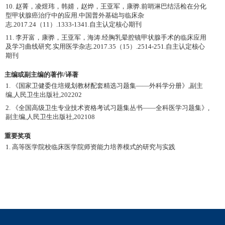
10. 赵菁，凌煜玮，韩婧，赵烨，王亚军，康骅.前哨淋巴结活检在分化
型甲状腺癌治疗中的应用.中国普外基础与临床杂
志.2017.24（11）.1333-1341.自主认定核心期刊
11. 李开富，康骅，王亚军，海涛.经胸乳晕腔镜甲状腺手术的临床应用
及学习曲线研究.实用医学杂志.2017.35（15）.2514-251.自主认定核心
期刊
主编或副主编的著作/译著
1. 《国家卫健委住培规划教材配套精选习题集——外科学分册》,副主
编,人民卫生出版社,202202
2. 《全国高级卫生专业技术资格考试习题集丛书——全科医学习题集》,
副主编,人民卫生出版社,202108
重要奖项
1. 高等医学院校临床医学院师资能力培养模式的研究与实践