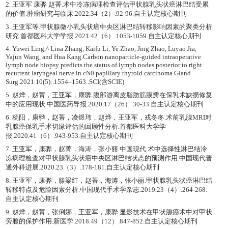
2. 王亚军 康骅 赵菁.术中冷冻病理检查评估甲状腺乳头状癌淋巴结受累
的价值.肿瘤研究与临床.2022.34（2）.92-96.自主认定核心期刊
3. 王亚军等.甲状腺微小乳头状癌中央区淋巴结转移影响因素的聚类分析
研究.首都医科大学学报.2021.42（6）.1053-1059.自主认定核心期刊
4. Yuwei Ling,^ Lina Zhang, Kaifu Li, Ye Zhao, Jing Zhao, Luyao Jia,
Yajun Wang, and Hua Kang.Carbon nanoparticle-guided intraoperative
lymph node biopsy predicts the status of lymph nodes posterior to right
recurrent laryngeal nerve in cN0 papillary thyroid carcinoma.Gland
Surg.2021.10(5):.1554–1563..SCI(含SCIE)
5. 赵烨，赵菁，王亚军，康骅.腹部游离皮脂肪筋膜瓣在保乳术缺损修复
中的应用现状.中国医药导报.2020.17（26）.30-33.自主认定核心期刊
6. 杨阳，康骅，赵菁，凌煜玮，赵烨，王亚军，戎冬冬.术前乳腺MRI对
乳腺癌保乳手术切缘评估的回顾性分析.首都医科大学学
报.2020.41（6）.943-953.自主认定核心期刊
7. 王亚军，康骅，赵菁，海涛，张小丽 中国现代.术中选择性淋巴结冷
冻病理检查对甲状腺乳头状癌中央区淋巴结状态的预测作用.中国现代普
通外科进展.2020.23（3）.178-181.自主认定核心期刊
8. 王亚军，康骅，滕梁红，赵菁，海涛，张小丽.甲状腺乳头状癌淋巴结
转移特点及危险因素分析.中国现代手术学杂志.2019.23（4）.264-268.
自主认定核心期刊
9. 赵烨，赵菁，张俐娜，王亚军，康骅.显影技术在甲状腺癌术中对甲状
旁腺的保护作用.新医学.2018.49（12）.847-852.自主认定核心期刊