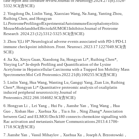
case report and literature review.Journal of Neurology.2024.271(8).5326-
5332.SCI(含SCIE)
2. Yingdong Du, Linlin Yang, Xiaoxiao Wang, Na Jiang, Yanting Zhou,
Ruibing Chen, and Hongyan
Li.ProteomeProfilingofExperimentalAutoimmuneEncephalomyelitis
MouseModelandtheEffectofaSUMOE1Inhibitor.Journal of Proteome
Research .2024.23 (12).5312-5325.SCI(含SCIE)
3. Zhou Y,Li H*.Neurological adverse events associated with PD-1/PD-L1
immune checkpoint inhibitors..Front. Neurosci..2023.17.1227049.SCI(含
SCIE)
4. Jia Xu, Xinyu Guan, Xiaodong Jia, Hongyan Li*, Ruibing Chen*,
Yinying Lu*.In-depth Profiling and Quantification of the Lysine
Acetylome in Hepatocellular Carcinoma with a Trapped Ion Mobility Mass
Spectrometer.Mol Cell Proteomics.2022.21(8).100255.SCI(含SCIE)
5. Linlin Yang, Hua Wang, Wanting Lu, Gangqi Yang, Zian Lin, Ruibing
Chen*, Hongyan Li*.Quantitative proteomic analysis of oxaliplatin
induced peripheral neurotoxicity.Journal of
Proteomics.2022.266.104682.SCI(含SCIE)
6. Hongyan Li，Lei Yang，Hui Fu，Jianshe Yan，Ying Wang，Hua
Guo，Xishan Hao，Xuehua Xu，Tia n Jin，Ning Zhang*.Association
between Gai2 and ELMO1/Dock180 connects chemokine signalling with
Rac activation and metastasis.Nature Communications.2013.4.1706-
1718.SCI(含SCIE)
7. Jianshe Yan，Vassil Mihaylov，Xuehua Xu，Joseph A. Brzostowski，