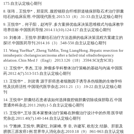
175.自主认定核心期刊
8. 张玮，王悦华*，郑亚民..腹腔镜联合纤维胆道镜保胆取石术治疗胆囊
结石的临床应用..中国现代医生.2015.53（8）.31-33.自主认定核心期刊
9. 王悦华*，何子阳，赵鸿宇..多方案择优临床决策思维模式与临床教学
培养目标.中国医药导报.2014.11(10).124-127.自主认定核心期刊
10. 刘春涛，王悦华.胆囊结石治疗方法选择的临床决策流程方案建立的
探讨.中国医药导刊.2014.16（3）.548-550.自主认定核心期刊
11. Wang YueHua*, Zheng YaMin, Teng LiangHong..Hepatic resection for
intrahepatic cholangiocarcinoma after a failed trial ofradiofrequency
ablation..Chin Med J （Engl）.2013.126（18）.3594.SCI(含SCIE)
12. 王悦华*, 李杰, 王珍..肿瘤多学科整体治疗策略的基础与内涵.中国医
药.2012.4(7).513-515.自主认定核心期刊
13. 王悦华*， 刘岩青.源于肝癌患者细胞因子诱导杀伤细胞的生物学特
性及抗癌活性.中国现代医学杂志.2011.21（1）.19-22.自主认定核心期
刊
14. 王悦华*.胆囊结石患者该如何选择腹腔镜胆囊切除或保胆取石.中国
普通外科杂志.2011.20(8).1-5.自主认定核心期刊
15. 王悦华*,王珍.医本家整体治疗策略在肿瘤治疗设计中的作用.医学研
究杂志.2011.40(7).140-144.自主认定核心期刊
16. 宁雅婵, 王悦华, 腾梁红, 刘家峰, 李 非, 许建军, 欧彤文.结肠、肝脏及
膀胱三原发癌1例.世界华人消化杂志.2010.18（9）.961-963.自主认定核