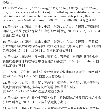
心期刊
17. WANG Yue-hua*, LIU Jia-feng, LI Fei, LI Ang, LIU Qiang, LIU Dong-
bin, LIU Dian-gang and WANG Ya-jun..Radiofrequency ablation combined
with transarterial chemoembolization for unresectable primary liver
cancer..Chinese Medical Journal.2009.122（8）.889-894.SCI(含SCIE)
18. 王悦华*，刘家峰，李非，李昂，刘强，刘东斌，刘殿刚..肝癌射频
消融的技术及疗效评价方法.中华肝胆外科杂志.2008.14（12）.701-704.
自主认定核心期刊
19. 王悦华*，刘家峰，李非，李昂，刘强，刘东斌，刘殿刚，王亚军..
肝癌射频消融后常规行经导管肝动脉化疗栓塞的临床分析.中国普通外科
杂志.2008.17（11）.1106-1111.自主认定核心期刊
20. 王悦华*，黄志强，周宁新，董家鸿，石怀银，赵绍宏..胰腺肿块性
炎性病变的临床病理特征.中国普通外科杂志.2007.16（5）.464-466.自
主认定核心期刊
21. 王悦华，周宁新，黄志强..腹腔镜肝切除技术的综合评价.中华外科杂
志.2004.42(24).1516-1517.自主认定核心期刊
22. 王悦华*，刘荣，周宁新，黄志强，江朝光，李桐英．..完全腹腔镜
规则性肝切除的解剖基础与技术问题.中华普通外科杂
志.2003.18（7）.403-405.自主认定核心期刊
23. 王悦华*, 刘永雄..原发性肝癌的分期、根治切除标准及预后指标.中华
肝胆外科杂志.2003.9(1).3-7.自主认定核心期刊
24. 王悦华*，Brian R. Davidson..三维三步MTT法肿瘤药敏试验与芬丹