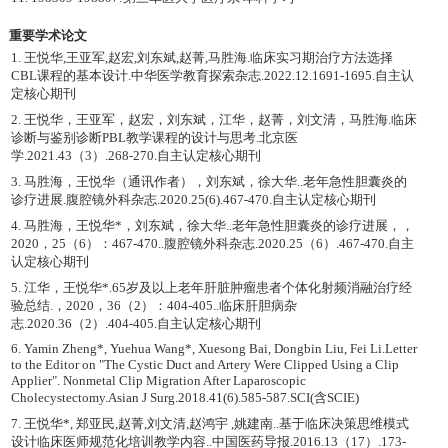
重要学术论文
1. 王悦华,王亚军,赵宏,刘东斌,赵菁,马胜海.临床实习期治疗方法选择
CBL课程的基本设计.中华医学教育探索杂志.2022.12.1691-1695.自主认
定核心期刊
2. 王悦华，王亚军，赵宏，刘东斌，江华，赵菁，刘文清，马胜海.临床
诊断与鉴别诊断PBL教学课程的设计与思考.北京医
学.2021.43（3）.268-270.自主认定核心期刊
3. 马胜海，王悦华（通讯作者），刘东斌，徐大华..老年急性胆囊炎的
诊疗进展.腹腔镜外科杂志.2020.25(6).467-470.自主认定核心期刊
4. 马胜海，王悦华*，刘东斌，徐大华..老年急性胆囊炎的诊疗进展，，
2020，25（6）：467-470..腹腔镜外科杂志.2020.25（6）.467-470.自主
认定核心期刊
5. 江华，王悦华*.65岁及以上老年肝脏肿瘤患者个体化射频消融治疗经
验总结.，2020，36（2）：404-405..临床肝胆病杂
志.2020.36（2）.404-405.自主认定核心期刊
6. Yamin Zheng*, Yuehua Wang*, Xuesong Bai, Dongbin Liu, Fei Li.Letter
to the Editor on "The Cystic Duct and Artery Were Clipped Using a Clip
Applier". Nonmetal Clip Migration After Laparoscopic
Cholecystectomy.Asian J Surg.2018.41(6).585-587.SCI(含SCIE)
7. 王悦华*, 郑亚民,赵菁,刘文清,赵鸿宇 ,姚建南..基于临床决策思维模式
设计临床医师规范化培训教学内容..中国医药导报.2016.13（17）.173-