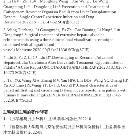
2. Li He#，Zhi Fu#，Menglong Wang，Xin Wang，Lu Wang，
Guangming Li*，Dongdong Lin*.Prevention and Treatment of
Carbapenem-Resistant Organism Bacilli from Liver Transplantation
Donors – Single Center Experience.Infection and Drug
Resistance.2022.15（1）.47-52.SCI(含SCIE)
3. Wang Tiezheng, Li Guangming, Fu Zhi, Gao Daming, Li Ning*, Lin
Dongdong*.Surgical treatment of extensive hepatic alveolar
echinococcosis using a three-dimensional visualization technique
combined with allograft blood
vessels.Medicine.2020.99(31).e21336.SCI(含SCIE)
4. Liu Z, Fu Z, Li G*, Lin D*.Downstaging of Recurrent Advanced
Hepatocellular Carcinoma After Lenvatinib Treatment: Opportunities or
Pitfalls? A Case Report.ONCOTARGETS AND THERAPY.2020.13.10267-
10273.SCI(含SCIE)
5. Tan YG, Wang XF#, Zhang M#, Yan HP#, Lin DD#, Wang YQ, Zhang HP,
Yu XQ, Liao HY, Wang YP, Lv FD, Gao ZH*.Clonal characteristics of
paired infiltrating and circulating B lymphocyte repertoire in patients with
primary biliary cholangitis.LIVER INTERNATIONAL.2018.38(3).542-
552.SCI(含SCIE)
主编或副主编的著作/译著
1. 《肝移植与肝胆外科》,主译,科学出版社,202210
2. 《首都医科大学附属北京佑安医院肝胆外科病例精解》,主编,科学技
术文献出版社,2022-08