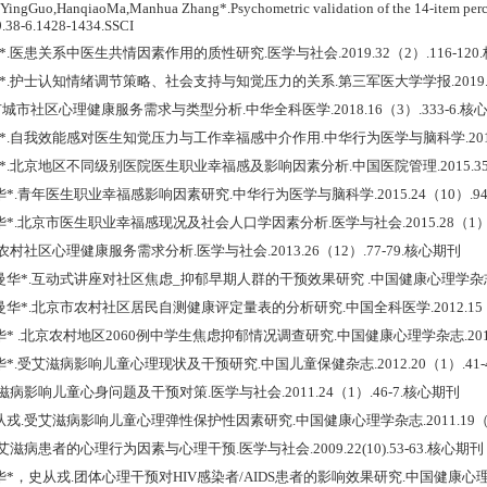
YingGuo,HanqiaoMa,Manhua Zhang*.Psychometric validation of the 14-item perceiv
9.38-6.1428-1434.SSCI
*.医患关系中医生共情因素作用的质性研究.医学与社会.2019.32（2）.116-120
华*.护士认知情绪调节策略、社会支持与知觉压力的关系.第三军医大学学报.2019.41（
市城市社区心理健康服务需求与类型分析.中华全科医学.2018.16（3）.333-6.核
华*.自我效能感对医生知觉压力与工作幸福感中介作用.中华行为医学与脑科学.2017.2
华*.北京地区不同级别医院医生职业幸福感及影响因素分析.中国医院管理.2015.35（
华*.青年医生职业幸福感影响因素研究.中华行为医学与脑科学.2015.24（10）.947
曼华*.北京市医生职业幸福感现况及社会人口学因素分析.医学与社会.2015.28（1）.
京农村社区心理健康服务需求分析.医学与社会.2013.26（12）.77-79.核心期刊
曼华*.互动式讲座对社区焦虑_抑郁早期人群的干预效果研究 .中国健康心理学杂志.201
张曼华*.北京市农村社区居民自测健康评定量表的分析研究.中国全科医学.2012.15（4
华* .北京农村地区2060例中学生焦虑抑郁情况调查研究.中国健康心理学杂志.2012.2
华*.受艾滋病影响儿童心理现状及干预研究.中国儿童保健杂志.2012.20（1）.41-
艾滋病影响儿童心身问题及干预对策.医学与社会.2011.24（1）.46-7.核心期刊
史从戎.受艾滋病影响儿童心理弹性保护性因素研究.中国健康心理学杂志.2011.19（4）
响艾滋病患者的心理行为因素与心理干预.医学与社会.2009.22(10).53-63.核心期刊
华*，史从戎.团体心理干预对HIV感染者/AIDS患者的影响效果研究.中国健康心理学杂志.20