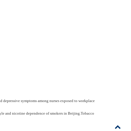
 depressive symptoms among nurses exposed to workplace
yle and nicotine dependence of smokers in Beijing.Tobacco