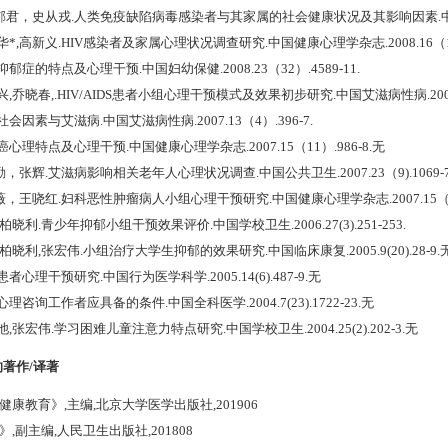
杨郁君，史从戎.人类免疫缺陷病毒感染者与其家属的社会健康状况及其影响因素.中华预防医学
曼华*,高新义.HIV感染者及家属心理状况调查研究.中国健康心理学杂志.2008.16（12）
童抑郁症的特点及心理干预.中国妇幼保健.2008.23（32）.4589-11.
保兴,乔晓春,.HIV/AIDS患者小组心理干预模式及效果初步研究.中国艾滋病性病.2008.1
理社会因素与艾滋病.中国艾滋病性病.2007.13（4）.396-7.
腺癌心理特点及心理干预.中国健康心理学杂志.2007.15（11）.986-8.无
勤，张辉.艾滋病影响相关老年人心理状况调查.中国公共卫生.2007.23（9).1069-7
薇，王哓红.妇科恶性肿瘤病人小组心理干预研究.中国健康心理学杂志.2007.15（8）
,柏晓利.青少年抑郁小组干预效果评价.中国学校卫生.2006.27(3).251-253.
郡,柏晓利,张宏伟.小组治疗大学生抑郁的效果研究.中国临床康复.2005.9(20).28-9.
患者心理干预研究.中国行为医学科学.2005.14(6).487-9.无
心理咨询工作者应具备的条件.中国全科医学.2004.7(23).1722-23.无
凤池,张宏伟.学习困难儿童注意力特点研究.中国学校卫生.2004.25(2).202-3.无
著作/译著
理健康教育》,主编,北京大学医学出版社,201906
》,副主编,人民卫生出版社,201808