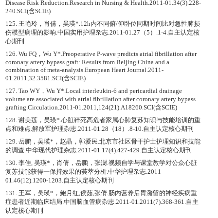
Disease Risk Reduction.Research in Nursing & Health.2011-01.34(3).228-
240.SCI(含SCIE)
125. 王艳玲，肖倩，吴瑛*.12h内不同俯/仰卧位同期时间比对急性肺损
伤模型病理的影响.中国实用护理杂志.2011-01.27（5）.1-4.自主认定核
心期刊
126. Wu FQ，Wu Y*.Preoperative P-wave predicts atrial fibrillation after
coronary artery bypass graft: Results from Beijing China and a
combination of meta-analysis.European Heart Journal.2011-
01.2011,32.3581.SCI(含SCIE)
127. Tao WY，Wu Y*.Local interleukin-6 and pericardial drainage
volume are associated with atrial fibrillation after coronary artery bypass
grafting.Circulation.2011-01.2011,124(21).A18260.SCI(含SCIE)
128. 谢美莲，吴瑛*.心脏猝死高危者家属心肺复苏知识与技能培训的重
点和难点.解放军护理杂志.2011-01.28（18）.8-10.自主认定核心期刊
129. 岳鹏，吴瑛*，赵晶，郭爱民.北京市社区骨干护士护理知识和技能
的调查.中华现代护理杂志.2011-01.17(4).427-429.自主认定核心期刊
130. 李佳, 吴瑛*，肖倩，岳鹏，张澍.视频自学与课堂教学对公众心脏
复苏技能获得一保持效果的荟萃分析.中华护理杂志.2011-
01.46(12).1200-1203.自主认定核心期刊
131. 王军，吴瑛*，鲍月红,侯茹,张倩.肠内营养后胃潴留的神经疾病重
症患者近期临床结局.中国脑血管病杂志.2011-01.2011(7).368-361.自主
认定核心期刊