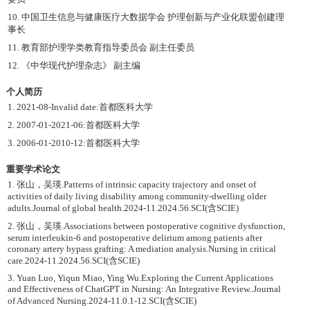
10. 中国卫生信息与健康医疗大数据学会 护理创新与产业化联盟创建理
事长
11. 教育部护理学类教育指导委员会 副主任委员
12. 《中华现代护理杂志》 副主编
个人简历
1. 2021-08-Invalid date:首都医科大学
2. 2007-01-2021-06:首都医科大学
3. 2006-01-2010-12:首都医科大学
重要学术论文
1. 张山，吴瑛.Patterns of intrinsic capacity trajectory and onset of
activities of daily living disability among community-dwelling older
adults.Journal of global health.2024-11.2024.56.SCI(含SCIE)
2. 张山，吴瑛.Associations between postoperative cognitive dysfunction,
serum interleukin-6 and postoperative delirium among patients after
coronary artery bypass grafting: A mediation analysis.Nursing in critical
care.2024-11.2024.56.SCI(含SCIE)
3. Yuan Luo, Yiqun Miao, Ying Wu.Exploring the Current Applications
and Effectiveness of ChatGPT in Nursing: An Integrative Review..Journal
of Advanced Nursing.2024-11.0.1-12.SCI(含SCIE)