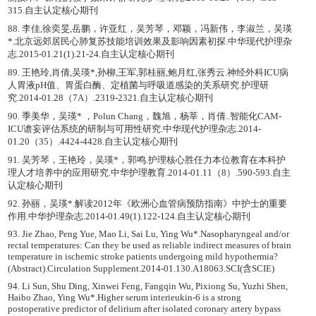
315.自主认定核心期刊
88. 李佳,徐奕旻,岳鹏，许亚红，吴芳琴，邓颖，冯新伟，李淑兰，吴瑛
*.北京远郊居民心肺复苏技能培训效果及影响因素初探.中华现代护理杂
志.2015-01.21(1).21-24.自主认定核心期刊
89. 王艳玲,肖倩,吴瑛*,孙柳,王军,郭桂丽,鲍月红,张秀云.神经外科ICU病
人胃液pH值、胃蛋白酶、定植菌与呼吸道感染的关系研究.护理研
究.2014-01.28（7A）.2319-2321.自主认定核心期刊
90. 季美华，吴瑛* ，Polun Chang，魏旭，杨莘，肖倩..智能化CAM-
ICU谵妄评估系统的研制与可用性研究.中华现代护理杂志.2014-
01.20（35）.4424-4428.自主认定核心期刊
91. 吴芳琴，王艳玲，吴瑛*，郭鸣.护理核心胜任力本位教育在本科护
理人才培养中的应用研究.中华护理教育.2014-01.11（8）.590-593.自主
认定核心期刊
92. 孙丽，吴瑛*.解读2012年《欧洲心血管病预防指南》中护士的重要
作用.中华护理杂志.2014-01.49(1).122-124.自主认定核心期刊
93. Jie Zhao, Peng Yue, Mao Li, Sai Lu, Ying Wu*.Nasopharyngeal and/or
rectal temperatures: Can they be used as reliable indirect measures of brain
temperature in ischemic stroke patients undergoing mild hypothermia?
(Abstract).Circulation Supplement.2014-01.130.A18063.SCI(含SCIE)
94. Li Sun, Shu Ding, Xinwei Feng, Fangqin Wu, Pixiong Su, Yuzhi Shen,
Haibo Zhao, Ying Wu*.Higher serum interieukin-6 is a strong
postoperative predictor of delirium after isolated coronary artery bypass