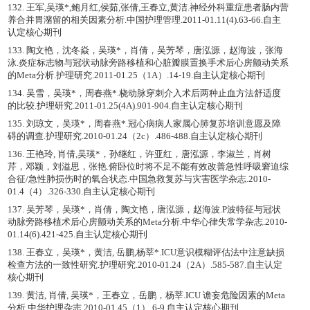
132. 王军,吴瑛*,鲍月红,侯茹,张倩,王春立,黄洁.神经外科重症患者肠内营
养合并胃潴留的相关因素分析.中国护理管理.2011-01.11(4).63-66.自主
认定核心期刊
133. 陶文艳，沈冬焱，吴瑛*，肖倩，吴芳琴，唐泓源，赵海波，张海
泳.炎症标志物与冠状动脉旁路移植和心脏瓣膜置换手术后心房颤动关系
的Meta分析.护理研究.2011-01.25（1A）.14-19.自主认定核心期刊
134. 吴雪，吴瑛*，周春燕*.桡动脉穿刺介入术后两种止血方法舒适度
的比较.护理研究.2011-01.25(4A).901-904.自主认定核心期刊
135. 刘琼文，吴瑛*，周春燕*.冠心病病人家属心肺复苏培训意愿及障
碍的调查.护理研究.2010-01.24（2c）.486-488.自主认定核心期刊
136. 王艳玲, 肖倩,吴瑛*，孙继红，许亚红，唐泓源，李淑兰，肖树
芹，邓颖，刘溢思，张艳.俯卧位时将不足不能有效改善急性呼吸窘迫综
合征/急性肺损伤时的氧合状态.中国急救复苏与灾害医学杂志.2010-
01.4（4）.326-330.自主认定核心期刊
137. 吴芳琴，吴瑛*，肖倩，陶文艳，唐泓源，赵海波.P波特征与冠状
动脉旁路移植术后心房颤动关系的Meta分析.中华心律失常学杂志.2010-
01.14(6).421-425.自主认定核心期刊
138. 王春立，吴瑛*，黄洁, 岳鹏,杨莘*.ICU意识模糊评估法中注意缺损
检查方法的一致性研究.护理研究.2010-01.24（2A）.585-587.自主认定
核心期刊
139. 黄洁, 肖倩, 吴瑛*，王春立，岳鹏，杨莘.ICU 谵妄危险因素的Meta
分析.中华护理杂志.2010-01.45（1）.6-9.自主认定核心期刊