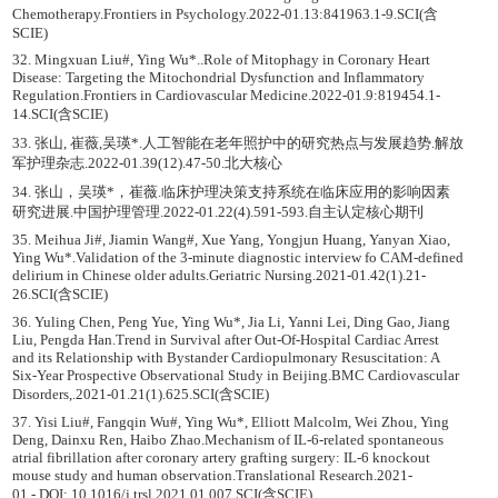
Chemotherapy.Frontiers in Psychology.2022-01.13:841963.1-9.SCI(含
SCIE)
32. Mingxuan Liu#, Ying Wu*..Role of Mitophagy in Coronary Heart
Disease: Targeting the Mitochondrial Dysfunction and Inflammatory
Regulation.Frontiers in Cardiovascular Medicine.2022-01.9:819454.1-
14.SCI(含SCIE)
33. 张山, 崔薇,吴瑛*.人工智能在老年照护中的研究热点与发展趋势.解放
军护理杂志.2022-01.39(12).47-50.北大核心
34. 张山，吴瑛*，崔薇.临床护理决策支持系统在临床应用的影响因素
研究进展.中国护理管理.2022-01.22(4).591-593.自主认定核心期刊
35. Meihua Ji#, Jiamin Wang#, Xue Yang, Yongjun Huang, Yanyan Xiao,
Ying Wu*.Validation of the 3-minute diagnostic interview fo CAM-defined
delirium in Chinese older adults.Geriatric Nursing.2021-01.42(1).21-
26.SCI(含SCIE)
36. Yuling Chen, Peng Yue, Ying Wu*, Jia Li, Yanni Lei, Ding Gao, Jiang
Liu, Pengda Han.Trend in Survival after Out-Of-Hospital Cardiac Arrest
and its Relationship with Bystander Cardiopulmonary Resuscitation: A
Six-Year Prospective Observational Study in Beijing.BMC Cardiovascular
Disorders,.2021-01.21(1).625.SCI(含SCIE)
37. Yisi Liu#, Fangqin Wu#, Ying Wu*, Elliott Malcolm, Wei Zhou, Ying
Deng, Dainxu Ren, Haibo Zhao.Mechanism of IL-6-related spontaneous
atrial fibrillation after coronary artery grafting surgery: IL-6 knockout
mouse study and human observation.Translational Research.2021-
01.-.DOI: 10.1016/j.trsl.2021.01.007.SCI(含SCIE)