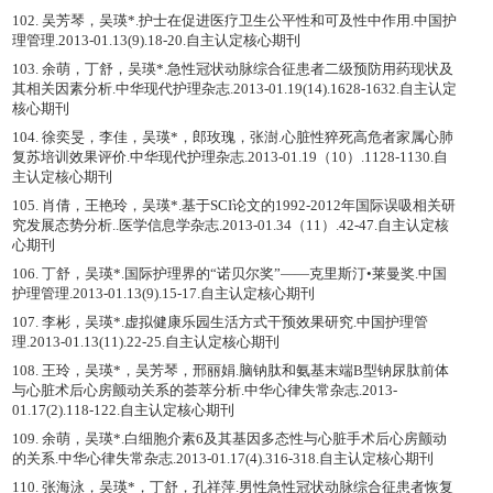
102. 吴芳琴，吴瑛*.护士在促进医疗卫生公平性和可及性中作用.中国护
理管理.2013-01.13(9).18-20.自主认定核心期刊
103. 余萌，丁舒，吴瑛*.急性冠状动脉综合征患者二级预防用药现状及
其相关因素分析.中华现代护理杂志.2013-01.19(14).1628-1632.自主认定
核心期刊
104. 徐奕旻，李佳，吴瑛*，郎玫瑰，张澍.心脏性猝死高危者家属心肺
复苏培训效果评价.中华现代护理杂志.2013-01.19（10）.1128-1130.自
主认定核心期刊
105. 肖倩，王艳玲，吴瑛*.基于SCI论文的1992-2012年国际误吸相关研
究发展态势分析..医学信息学杂志.2013-01.34（11）.42-47.自主认定核
心期刊
106. 丁舒，吴瑛*.国际护理界的“诺贝尔奖”——克里斯汀•莱曼奖.中国
护理管理.2013-01.13(9).15-17.自主认定核心期刊
107. 李彬，吴瑛*.虚拟健康乐园生活方式干预效果研究.中国护理管
理.2013-01.13(11).22-25.自主认定核心期刊
108. 王玲，吴瑛*，吴芳琴，邢丽娟.脑钠肽和氨基末端B型钠尿肽前体
与心脏术后心房颤动关系的荟萃分析.中华心律失常杂志.2013-
01.17(2).118-122.自主认定核心期刊
109. 余萌，吴瑛*.白细胞介素6及其基因多态性与心脏手术后心房颤动
的关系.中华心律失常杂志.2013-01.17(4).316-318.自主认定核心期刊
110. 张海泳，吴瑛*，丁舒，孔祥萍.男性急性冠状动脉综合征患者恢复