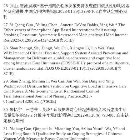
26. 张山, 崔薇,吴瑛*.基于指南的临床决策支持系统使用依从性影响因素
的研究进展.中国实用护理杂志.2023-01.39(13).98-103.自主认定核心期
刊
27. Yi-Qiang Guo , Yuling Chen , Annette DeVito Dabbs, Ying Wu *.The
Effectiveness of Smartphone App-Based Interventions for Assisting
Smoking Cessation: Systematic Review and Meta-analysis.J Med Internet
Res.2023-01.20(25).e43242.SCI(含SCIE)
28. Shan Zhang#, Shu Ding#, Wei Cui, Xiangyu Li, Jun Wei, Ying
WU*.Impact of Clinical Decision Support System Assisted Prevention and
Management for Delirium on guideline adherence and cognitive load
among Intensive Care Unit nurses (CDSSD-ICU): protocol of a multicentre,
cluster randomized trial.PLOS ONE.2023-01.18(11).e0293950.SCI(含
SCIE)
29. Shan Zhang, Meihua Ji, Wei Cui, Jun Wei, Shu Ding and Ying
Wu.Impact of Delirium Intervention on Cognitive Load in Intensive Care
Unit Nurses: A Multi-center Cluster Randomized Control
Trial.International Journal of Nursing Practice.2023-
01.online.e13200.SCI(含SCIE)
30. 朱忆宁，王慧莹，吴瑛*.延续护理对心脏起搏器植入术后患者生活
质量影响的Meta 分析.中华现代护理杂志.2022-01.28(6).798-805.自主认
定核心期刊
31. Yiqiang Guo, Qingmei Ju, Miaoning You, Azlina Yusuf , Wu, Y* and
Lean Keng Soon.A Qualitative Study on Coping Strategies of Chinese
Women With Metastatic Breast Cancer Undergoing