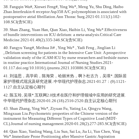
38. Fangqin Wu#, Xinwei Feng#, Ying Wu*, Meng Yu, Shu Ding, Haibo
Zhao.Interleukin-6 receptor Asp358 A/C polymorphism is associated with
postoperative atrial fibrillation.Ann Thorac Surg.2021-01.111(1).102-
108.SCI(含SCIE)
39. Shan Zhang, Yuan Han, Qian Xiao, Haibin Li, Ying Wu*.Effectiveness
of bundle interventions on ICU delirium: a meta-analysis.Critical Care
Medicine.2021-01.49(2).335-346.SCI(含SCIE)
40. Fangyu Yang#, Meihua Ji# , Ying Wu* , Yadi Feng , Jinglian Li
,.Delirium screening for patients in the Intensive Care Unit: A prospective
validation study of the iCAM-ICU by nurse researchers and bedside nurses
in routine practice.International Journal of Nursing Studies.2021-
01.117.doi.org/10.1016/j.ijnurstu.2021.103886.SCI(含SCIE)
41. 刘溢思，高学莉，陈海荣，哈丽米热，啊卜杜古力，吴瑛*..国际居
家护理模式现况及研究进展..中华现代护理杂志.2021-01.27：(9).1121-
1127.自主认定核心期刊
42. 陈玉玲, 吴瑛*.互联网2.0技术在医疗和护理领域中应用的研究进展.
中华现代护理杂志.2020-01.26 (18).2516-2520.自主认定核心期刊
43. Shan Zhang, Ying Wu*, Ziyuan Fu, Yating Lu, Qingyu Wang,
Mingxuan Liu.Psychometric properties of the Chinese version of the
instrument for Measuring Different Types of Cognitive Load (MDT-
CL).Journal of nursing management.2020-01.28(2).277-285.SCI(含SCIE)
44. Qian Xiao, Yanling Wang, Liu Sun, Sai Lu, Jia Li, Yun Chen, Ying
Wu*.Immediate Prone Positioning after Massive Gastric Aspiration