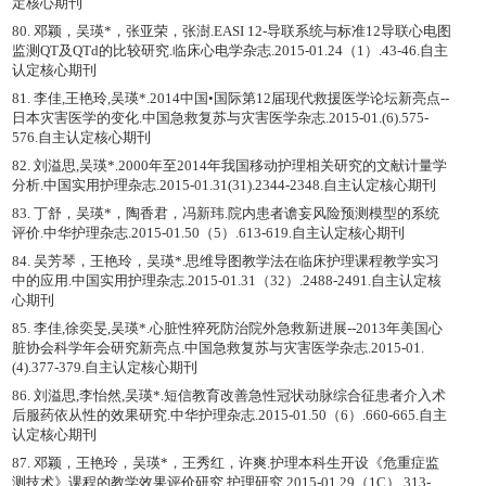
定核心期刊
80. 邓颖，吴瑛*，张亚荣，张澍.EASI 12-导联系统与标准12导联心电图
监测QT及QTd的比较研究.临床心电学杂志.2015-01.24（1）.43-46.自主
认定核心期刊
81. 李佳,王艳玲,吴瑛*.2014中国•国际第12届现代救援医学论坛新亮点--
日本灾害医学的变化.中国急救复苏与灾害医学杂志.2015-01.(6).575-
576.自主认定核心期刊
82. 刘溢思,吴瑛*.2000年至2014年我国移动护理相关研究的文献计量学
分析.中国实用护理杂志.2015-01.31(31).2344-2348.自主认定核心期刊
83. 丁舒，吴瑛*，陶香君，冯新玮.院内患者谵妄风险预测模型的系统
评价.中华护理杂志.2015-01.50（5）.613-619.自主认定核心期刊
84. 吴芳琴，王艳玲，吴瑛*.思维导图教学法在临床护理课程教学实习
中的应用.中国实用护理杂志.2015-01.31（32）.2488-2491.自主认定核
心期刊
85. 李佳,徐奕旻,吴瑛*.心脏性猝死防治院外急救新进展--2013年美国心
脏协会科学年会研究新亮点.中国急救复苏与灾害医学杂志.2015-01.
(4).377-379.自主认定核心期刊
86. 刘溢思,李怡然,吴瑛*.短信教育改善急性冠状动脉综合征患者介入术
后服药依从性的效果研究.中华护理杂志.2015-01.50（6）.660-665.自主
认定核心期刊
87. 邓颖，王艳玲，吴瑛*，王秀红，许爽.护理本科生开设《危重症监
测技术》课程的教学效果评价研究.护理研究.2015-01.29（1C）.313-