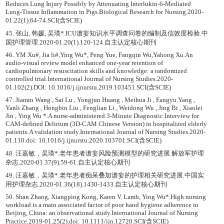
Reduces Lung Injury Possibly by Attenuating Interlukin-6-Mediated
Lung-Tissue Inflammation in Pigs.Biological Research for Nursing.2020-
01.22(1).64-74.SCI(含SCIE)
45. 张山, 韩媛, 吴瑛*.ICU谵妄知识水平调查问卷的编制及信效度检验.中
国护理管理.2020-01.20(1).120-124.自主认定核心期刊
46. YM Xu#, Jia li#,Ying Wu*, Peng Yue, Fangqin Wu,Yahong Xu.An
audio-visual review model enhanced one-year retention of
cardiopulmonary resuscitation skills and knowledge: a randomized
controlled trial.International Journal of Nursing Studies.2020-
01.102(2).DOI: 10.1016/j.ijnurstu.2019.103451.SCI(含SCIE)
47. Jiamin Wang , Sai Lu , Yongjun Huang , Meihua Ji , Fangyu Yang ,
Yanli Zhang , Hongbin Liu , Fenglian Li , Weidong Wu , Jing Bi , Xiaolei
Jin , Ying Wu *.A nurse-administered 3-Minute Diagnostic Interview for
CAM-defined Delirium (3D-CAM Chinese Version) in hospitalized elderly
patients:A validation study.International Journal of Nursing Studies.2020-
01.110.doi: 10.1016/j.ijnurstu.2020.103701.SCI(含SCIE)
48. 汪嘉敏，吴瑛*.老年患者谵妄风险预测模型的研究进展.解放军护理
杂志.2020-01.37(9).59-61.自主认定核心期刊
49. 汪嘉敏，吴瑛*.老年患者痴呆叠加谵妄的护理相关研究进展.中国实
用护理杂志.2020-01.36(18).1430-1433.自主认定核心期刊
50. Shan Zhang, Xiangping Kong, Karen V. Lamb, Ying Wu*.High nursing
workload is a main associated factor of poor hand hygiene adherence in
Beijing, China: an observational study.International Journal of Nursing
Practice.2019-01.25(2).doi: 10.1111/ijn.12720.SCI(含SCIE)