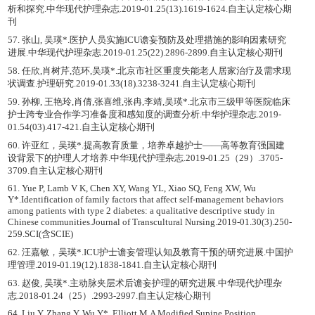
析和探究.中华现代护理杂志.2019-01.25(13).1619-1624.自主认定核心期
刊
57. 张山, 吴瑛*.医护人员实施ICU谵妄预防及处理措施的影响因素研究
进展.中华现代护理杂志.2019-01.25(22).2896-2899.自主认定核心期刊
58. 任欣,肖树芹,范环,吴瑛*.北京市社区重度失能老人居家治疗及需求现
状调查.护理研究.2019-01.33(18).3238-3241.自主认定核心期刊
59. 孙柳, 王艳玲,肖倩,张喜维,张冉,李靖,吴瑛*.北京市三级甲等医院临床
护士跨专业合作学习准备度和感知度的调查分析.中华护理杂志.2019-
01.54(03).417-421.自主认定核心期刊
60. 许亚红，吴瑛*.提高教育质量，培养卓越护士——高等教育强国建
设背景下的护理人才培养.中华现代护理杂志.2019-01.25（29）.3705-
3709.自主认定核心期刊
61. Yue P, Lamb V K, Chen XY, Wang YL, Xiao SQ, Feng XW, Wu
Y*.Identification of family factors that affect self-management behaviors
among patients with type 2 diabetes: a qualitative descriptive study in
Chinese communities.Journal of Transcultural Nursing.2019-01.30(3).250-
259.SCI(含SCIE)
62. 汪嘉敏，吴瑛*.ICU护士谵妄管理认知及教育干预的研究进展.中国护
理管理.2019-01.19(12).1838-1841.自主认定核心期刊
63. 赵俊, 吴瑛*.主动脉夹层术后谵妄护理的研究进展.中华现代护理杂
志.2018-01.24（25）.2993-2997.自主认定核心期刊
64. Liu Y, Zhang Y, Wu Y*, Elliott M.A Modified Supine Position