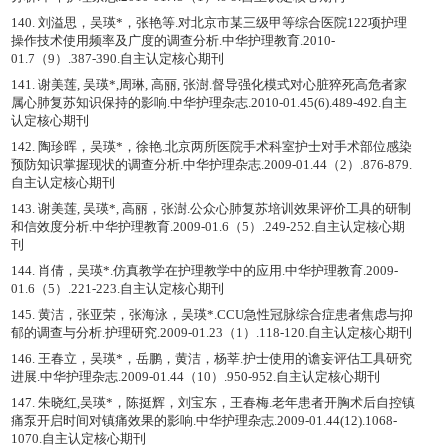
140. 刘溢思，吴瑛*，张艳等.对北京市某三级甲等综合医院122项护理
操作技术使用频率及广度的调查分析.中华护理教育.2010-
01.7（9）.387-390.自主认定核心期刊
141. 谢美莲, 吴瑛*,周琳, 高丽, 张澍.督导强化模式对心脏猝死高危者家
属心肺复苏知识保持的影响.中华护理杂志.2010-01.45(6).489-492.自主
认定核心期刊
142. 陶珍晖，吴瑛*，徐艳.北京两所医院手术科室护士对手术部位感染
预防知识掌握现状的调查分析.中华护理杂志.2009-01.44（2）.876-879.
自主认定核心期刊
143. 谢美莲, 吴瑛*, 高丽，张澍.公众心肺复苏培训效果评价工具的研制
和信效度分析.中华护理教育.2009-01.6（5）.249-252.自主认定核心期
刊
144. 肖倩，吴瑛*.仿真教学在护理教学中的应用.中华护理教育.2009-
01.6（5）.221-223.自主认定核心期刊
145. 黄洁，张亚荣，张海泳，吴瑛*.CCU急性冠脉综合症患者焦虑与抑
郁的调查与分析.护理研究.2009-01.23（1）.118-120.自主认定核心期刊
146. 王春立，吴瑛*，岳鹏，黄洁，杨莘.护士使用的谵妄评估工具研究
进展.中华护理杂志.2009-01.44（10）.950-952.自主认定核心期刊
147. 朱晓红,吴瑛*，陈挺辉，刘宝东，王春梅.老年患者开胸术后自控镇
痛泵开启时间对镇痛效果的影响.中华护理杂志.2009-01.44(12).1068-
1070.自主认定核心期刊