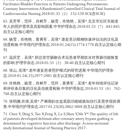
Facilitates Bladder Function in Patients Undergoing Percutaneous
Coronary Intervention A Randomized Controlled Clinical Trial.Journal of
Cardiovascular Nursing.2018-01.33（2）.152-159.SCI(含SCIE)
65. 吴芳琴，范环，肖树芹，杨雪，肖艳艳，吴瑛*.北京市社区失能老
年人的照护需求及其影响因素.中华护理杂志.2018-01.53（7）.841-845.
自主认定核心期刊
66. 杨雪，肖艳艳，黄勇军，吴瑛*.谵妄意识模糊快速评估法的汉化及
信度检验.中华现代护理杂志.2018-01.24(15).1774-1778.自主认定核心期
刊
67. 温庆芝，吴瑛*.胆总管空肠吻合术后患者早期饮水对胃肠功能恢复
的影响.护理学杂志.2018-01.33（2）.38-40.自主认定核心期刊
68. 张山, 吴瑛*.老年谵妄患者照护模式的研究进展.中华现代护理杂
志.2018-01.24( 25).2977-2981.自主认定核心期刊
69. 肖艳艳，杨雪，肖树芹，范环，黄勇军，吴瑛*.老年持续评估记录
和评价条目集的汉化及信效度检验.中华护理杂志.2018-01.53（6）.762-
768.自主认定核心期刊
70. 张明娜,肖倩,吴瑛*.产褥期妇女盆底肌功能锻炼知信行及需求现状调
查.中华现代护理杂志.2017-01.23(30).3862-3869.自主认定核心期刊
71. Chen Y, Ding S, Tao X,Feng X, Lu S,Shen Y,Wu Y*.The quality of life
of patients developed delirium after coronary artery bypass grafting is
determined by cognitive function after discharge: A cross-sectional
study.International Journal of Nursing Practice.2017-