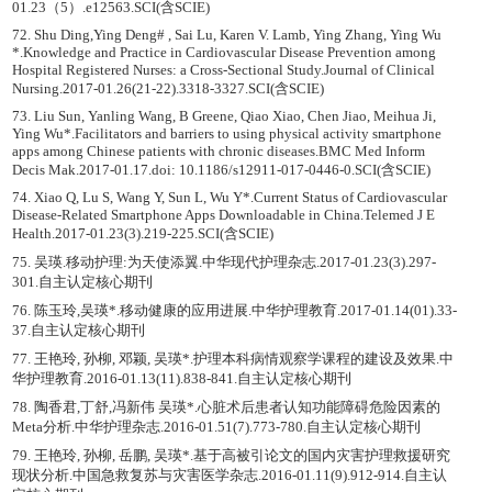
01.23（5）.e12563.SCI(含SCIE)
72. Shu Ding,Ying Deng# , Sai Lu, Karen V. Lamb, Ying Zhang, Ying Wu
*.Knowledge and Practice in Cardiovascular Disease Prevention among
Hospital Registered Nurses: a Cross-Sectional Study.Journal of Clinical
Nursing.2017-01.26(21-22).3318-3327.SCI(含SCIE)
73. Liu Sun, Yanling Wang, B Greene, Qiao Xiao, Chen Jiao, Meihua Ji,
Ying Wu*.Facilitators and barriers to using physical activity smartphone
apps among Chinese patients with chronic diseases.BMC Med Inform
Decis Mak.2017-01.17.doi: 10.1186/s12911-017-0446-0.SCI(含SCIE)
74. Xiao Q, Lu S, Wang Y, Sun L, Wu Y*.Current Status of Cardiovascular
Disease-Related Smartphone Apps Downloadable in China.Telemed J E
Health.2017-01.23(3).219-225.SCI(含SCIE)
75. 吴瑛.移动护理:为天使添翼.中华现代护理杂志.2017-01.23(3).297-
301.自主认定核心期刊
76. 陈玉玲,吴瑛*.移动健康的应用进展.中华护理教育.2017-01.14(01).33-
37.自主认定核心期刊
77. 王艳玲, 孙柳, 邓颖, 吴瑛*.护理本科病情观察学课程的建设及效果.中
华护理教育.2016-01.13(11).838-841.自主认定核心期刊
78. 陶香君,丁舒,冯新伟 吴瑛*.心脏术后患者认知功能障碍危险因素的
Meta分析.中华护理杂志.2016-01.51(7).773-780.自主认定核心期刊
79. 王艳玲, 孙柳, 岳鹏, 吴瑛*.基于高被引论文的国内灾害护理救援研究
现状分析.中国急救复苏与灾害医学杂志.2016-01.11(9).912-914.自主认