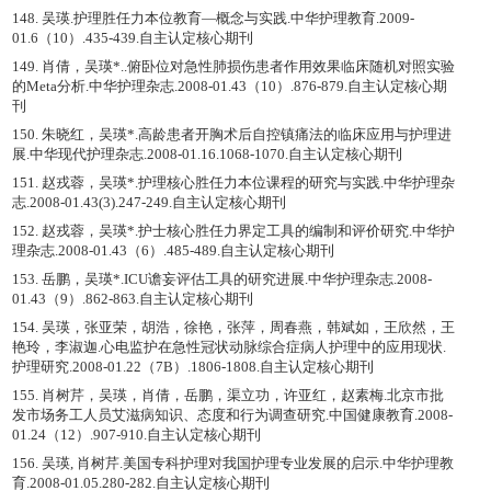
148. 吴瑛.护理胜任力本位教育—概念与实践.中华护理教育.2009-
01.6（10）.435-439.自主认定核心期刊
149. 肖倩，吴瑛*..俯卧位对急性肺损伤患者作用效果临床随机对照实验
的Meta分析.中华护理杂志.2008-01.43（10）.876-879.自主认定核心期
刊
150. 朱晓红，吴瑛*.高龄患者开胸术后自控镇痛法的临床应用与护理进
展.中华现代护理杂志.2008-01.16.1068-1070.自主认定核心期刊
151. 赵戎蓉，吴瑛*.护理核心胜任力本位课程的研究与实践.中华护理杂
志.2008-01.43(3).247-249.自主认定核心期刊
152. 赵戎蓉，吴瑛*.护士核心胜任力界定工具的编制和评价研究.中华护
理杂志.2008-01.43（6）.485-489.自主认定核心期刊
153. 岳鹏，吴瑛*.ICU谵妄评估工具的研究进展.中华护理杂志.2008-
01.43（9）.862-863.自主认定核心期刊
154. 吴瑛，张亚荣，胡浩，徐艳，张萍，周春燕，韩斌如，王欣然，王
艳玲，李淑迦.心电监护在急性冠状动脉综合症病人护理中的应用现状.
护理研究.2008-01.22（7B）.1806-1808.自主认定核心期刊
155. 肖树芹，吴瑛，肖倩，岳鹏，渠立功，许亚红，赵素梅.北京市批
发市场务工人员艾滋病知识、态度和行为调查研究.中国健康教育.2008-
01.24（12）.907-910.自主认定核心期刊
156. 吴瑛, 肖树芹.美国专科护理对我国护理专业发展的启示.中华护理教
育.2008-01.05.280-282.自主认定核心期刊