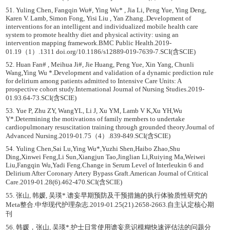
51. Yuling Chen, Fangqin Wu#, Ying Wu* , Jia Li, Peng Yue, Ying Deng,
Karen V. Lamb, Simon Fong, Yisi Liu , Yan Zhang..Development of
interventions for an intelligent and individualized mobile health care
system to promote healthy diet and physical activity: using an
intervention mapping framework.BMC Public Health.2019-
01.19（1）.1311 doi.org/10.1186/s12889-019-7639-7.SCI(含SCIE)
52. Huan Fan# , Meihua Ji#, Jie Huang, Peng Yue, Xin Yang, Chunli
Wang,Ying Wu *.Development and validation of a dynamic prediction rule
for delirium among patients admitted to Intensive Care Units: A
prospective cohort study.International Journal of Nursing Studies.2019-
01.93.64-73.SCI(含SCIE)
53. Yue P, Zhu ZY, WangYL, Li J, Xu YM, Lamb V K,Xu YH,Wu
Y*.Determining the motivations of family members to undertake
cardiopulmonary resuscitation training through grounded theory.Journal of
Advanced Nursing.2019-01.75（4）.839-849.SCI(含SCIE)
54. Yuling Chen,Sai Lu,Ying Wu*,Yuzhi Shen,Haibo Zhao,Shu
Ding,Xinwei Feng,Li Sun,Xiangjun Tao,Jinglian Li,Ruiying Ma,Weiwei
Liu,Fangqin Wu,Yadi Feng.Change in Serum Level of Interleukin 6 and
Delirium After Coronary Artery Bypass Graft.American Journal of Critical
Care.2019-01.28(6).462-470.SCI(含SCIE)
55. 张山, 韩媛, 吴瑛*.谵妄早期预防及干预措施的执行体验质性研究的
Meta整合.中华现代护理杂志.2019-01.25(21).2658-2663.自主认定核心期
刊
56. 韩媛，张山, 吴瑛*.护士日常使用谵妄意识模糊快速评估法的问题分