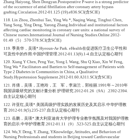
Zhang Haiyong, Shen Dongyan.Postoperative P-wave is a strong predictor
of the occurrence of atrial fibrillation after coronary artery bypass
grafting.Circulation.2012-01.125 (19).e836.SCI(含SCIE)
118. Lin Zhou, Zhenhui Tao, Ying Wu *, Naqing Wang, Tinghui Chen,
Yang Song, Ying Deng, Yarong Zhang.Individual and institutional factors
affecting cardiac monitoring in coronary care units: a national survey of
Chinese nurses.International Journal of Nursing Studies.Online.2012-
01.49（5）.570-578.SCI(含SCIE)
119. 季美华，吴瑛*.Hyeoun-Ae Park. eHealth在促进医疗卫生公平性和
可及性中的作用.中国护理管理.2012-01.13(9).1-4.自主认定核心期刊
120. Xiang Y Chen, Peng Yue, Yong L Wang, Shu Q Xiao, Xin W Feng,
Ying Wu *.Facilitators and Barriers to Self-management of Patients with
Type 2 Diabetes in Communities in China, a Qualitative
Study.Hypertension Supplement.2012-01.60.A311.SCI(含SCIE)
121. 肖倩，吴瑛，王艳玲，王 军，李淑兰，郭桂丽.1991年～2010年
我国误吸研究的文献计量分析.护理研究.2012-01.26（9A）.2392-2394.
自主认定核心期刊
122. 许亚红,吴瑛*.美国高级护理实践的发展历史及其启示.中华护理教
育.2012-01.9(5).235-237.自主认定核心期刊
123. 岳鹏，吴瑛*.澳大利亚迪肯大学护理专业教学氛围及对我国护理教
育的启示.中华护理教育.2012-01.11（9）.523-525.自主认定核心期刊
124. Wu,Y. Deng, Y. Zhang, Y.Knowledge, Attitudes, and Behaviors of
Nursing Professionals and students in Beijing toward Cardiovascular