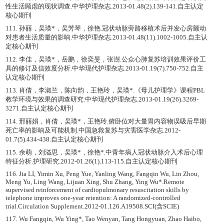
性生活顾虑的现状调查.中华护理杂志.2013-01.48(2).139-141.自主认定
核心期刊
111. 孙丽，吴瑛*，吴芳琴，徐艳.冠状动脉旁路移植术后并发心房颤动
对患者生活质量的影响.中华护理杂志.2013-01.48(11).1002-1005.自主认
定核心期刊
112. 李佳，吴瑛*，岳鹏，徐奕旻，张澍.公众心肺复苏培训效果评价工
具的修订及信效度分析.中华现代护理杂志.2013-01.19(7).750-752.自主
认定核心期刊
113. 肖倩，李淑兰，陈向韵，王艳玲，吴瑛*.《母儿护理学》课程PBL
教学环境与效果的调查研究.中华现代护理杂志.2013-01.19(26).3269-
3271.自主认定核心期刊
114. 邢丽娟，肖倩，吴瑛*，王艳玲.俯卧位对大量胃内容物误吸后早期
死亡率的影响及可能机制.中国急救复苏与灾害医学杂志.2012-
01.7(5).434-438.自主认定核心期刊
115. 余萌，刘溢思，吴瑛*，徐艳*.中青年病人冠状动脉介入术后心理
特征分析.护理研究.2012-01.26(1).113-115.自主认定核心期刊
116. Jia LI, Yimin Xu, Peng Yue, Yanling Wang, Fangqin Wu, Lin Zhou,
Meng Yu, Ling Wang, Lijuan Xing, Shu Zhang, Ying Wu*.Remote
supervised reinforcement of cardiopulmonary resuscitation skills by
telephone improves one-year retention: A randomized-controlled
trial.Circulation Supplement.2012-01.126.A19508.SCI(含SCIE)
117. Wu Fangqin, Wu Ying*, Tao Wenyan, Tang Hongyuan, Zhao Haibo,