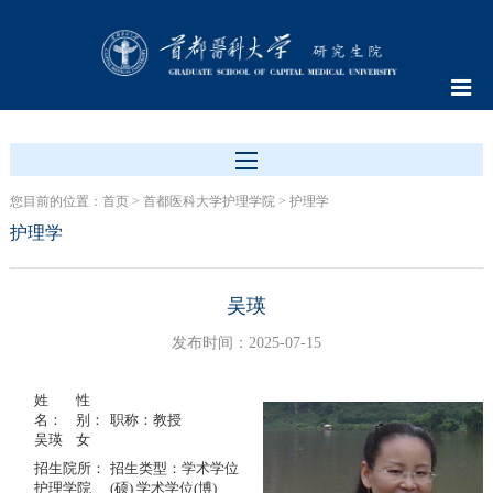
您目前的位置：
首页
>
首都医科大学护理学院
>
护理学
护理学
吴瑛
发布时间：2025-07-15
姓
性
名：
别：
职称：教授
吴瑛
女
招生院所：
招生类型：学术学位
护理学院
(硕) 学术学位(博)