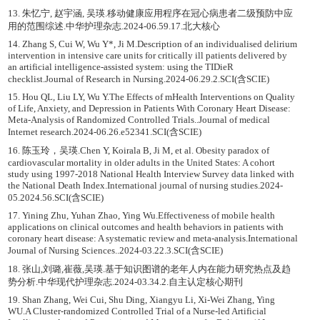
13. 朱忆宁, 赵宇涵, 吴瑛.移动健康应用程序在冠心病患者二级预防中应
用的范围综述.中华护理杂志.2024-06.59.17.北大核心
14. Zhang S, Cui W, Wu Y*, Ji M.Description of an individualised delirium
intervention in intensive care units for critically ill patients delivered by
an artificial intelligence-assisted system: using the TIDieR
checklist.Journal of Research in Nursing.2024-06.29.2.SCI(含SCIE)
15. Hou QL, Liu LY, Wu Y.The Effects of mHealth Interventions on Quality
of Life, Anxiety, and Depression in Patients With Coronary Heart Disease:
Meta-Analysis of Randomized Controlled Trials..Journal of medical
Internet research.2024-06.26.e52341.SCI(含SCIE)
16. 陈玉玲，吴瑛.Chen Y, Koirala B, Ji M, et al. Obesity paradox of
cardiovascular mortality in older adults in the United States: A cohort
study using 1997-2018 National Health Interview Survey data linked with
the National Death Index.International journal of nursing studies.2024-
05.2024.56.SCI(含SCIE)
17. Yining Zhu, Yuhan Zhao, Ying Wu.Effectiveness of mobile health
applications on clinical outcomes and health behaviors in patients with
coronary heart disease: A systematic review and meta-analysis.International
Journal of Nursing Sciences..2024-03.22.3.SCI(含SCIE)
18. 张山,刘璐,崔薇,吴瑛.基于知识图谱的老年人内在能力研究热点及趋
势分析.中华现代护理杂志.2024-03.34.2.自主认定核心期刊
19. Shan Zhang, Wei Cui, Shu Ding, Xiangyu Li, Xi-Wei Zhang, Ying
WU.A Cluster-randomized Controlled Trial of a Nurse-led Artificial