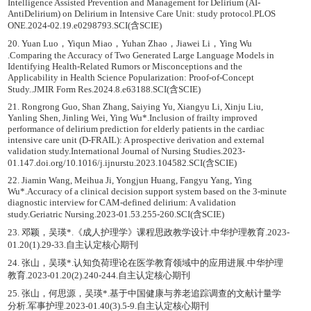
Intelligence Assisted Prevention and Management for Delirium (AI-
AntiDelirium) on Delirium in Intensive Care Unit: study protocol.PLOS
ONE.2024-02.19.e0298793.SCI(含SCIE)
20. Yuan Luo，Yiqun Miao，Yuhan Zhao，Jiawei Li，Ying Wu
.Comparing the Accuracy of Two Generated Large Language Models in
Identifying Health-Related Rumors or Misconceptions and the
Applicability in Health Science Popularization: Proof-of-Concept
Study..JMIR Form Res.2024.8.e63188.SCI(含SCIE)
21. Rongrong Guo, Shan Zhang, Saiying Yu, Xiangyu Li, Xinju Liu,
Yanling Shen, Jinling Wei, Ying Wu*.Inclusion of frailty improved
performance of delirium prediction for elderly patients in the cardiac
intensive care unit (D-FRAIL): A prospective derivation and external
validation study.International Journal of Nursing Studies.2023-
01.147.doi.org/10.1016/j.ijnurstu.2023.104582.SCI(含SCIE)
22. Jiamin Wang, Meihua Ji, Yongjun Huang, Fangyu Yang, Ying
Wu*.Accuracy of a clinical decision support system based on the 3-minute
diagnostic interview for CAM-defined delirium: A validation
study.Geriatric Nursing.2023-01.53.255-260.SCI(含SCIE)
23. 邓颖，吴瑛*.《成人护理学》课程思政教学设计.中华护理教育.2023-
01.20(1).29-33.自主认定核心期刊
24. 张山，吴瑛*.认知负荷理论在医学教育领域中的应用进展.中华护理
教育.2023-01.20(2).240-244.自主认定核心期刊
25. 张山，何思源，吴瑛*.基于中国健康与养老追踪调查的文献计量学
分析.军事护理.2023-01.40(3).5-9.自主认定核心期刊