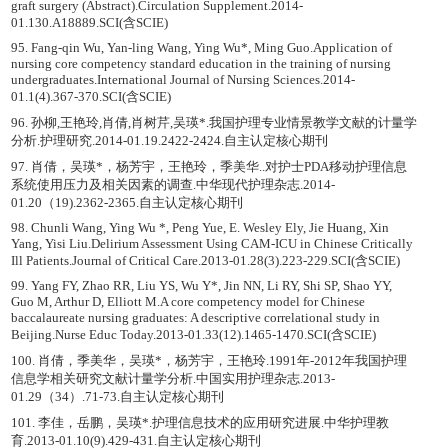
graft surgery (Abstract).Circulation Supplement.2014-
01.130.A18889.SCI(含SCIE)
95. Fang-qin Wu, Yan-ling Wang, Ying Wu*, Ming Guo.Application of
nursing core competency standard education in the training of nursing
undergraduates.International Journal of Nursing Sciences.2014-
01.1(4).367-370.SCI(含SCIE)
96. 孙柳,王艳玲,肖倩,肖树芹,吴瑛*.我国护理专业情景教学文献的计量学
分析.护理研究.2014-01.19.2422-2424.自主认定核心期刊
97. 肖倩，吴瑛*，杨芳宇，王艳玲，季美华..对护士PDA移动护理信息
系统使用压力及相关因素的调查.中华现代护理杂志.2014-
01.20（19).2362-2365.自主认定核心期刊
98. Chunli Wang, Ying Wu *, Peng Yue, E. Wesley Ely, Jie Huang, Xin
Yang, Yisi Liu.Delirium Assessment Using CAM-ICU in Chinese Critically
Ill Patients.Journal of Critical Care.2013-01.28(3).223-229.SCI(含SCIE)
99. Yang FY, Zhao RR, Liu YS, Wu Y*, Jin NN, Li RY, Shi SP, Shao YY,
Guo M, Arthur D, Elliott M.A core competency model for Chinese
baccalaureate nursing graduates: A descriptive correlational study in
Beijing.Nurse Educ Today.2013-01.33(12).1465-1470.SCI(含SCIE)
100. 肖倩，季美华，吴瑛*，杨芳宇，王艳玲.1991年-2012年我国护理
信息学相关研究文献计量学分析.中国实用护理杂志.2013-
01.29（34）.71-73.自主认定核心期刊
101. 李佳，岳鹏，吴瑛*.护理信息技术的应用研究进展.中华护理教
育.2013-01.10(9).429-431.自主认定核心期刊