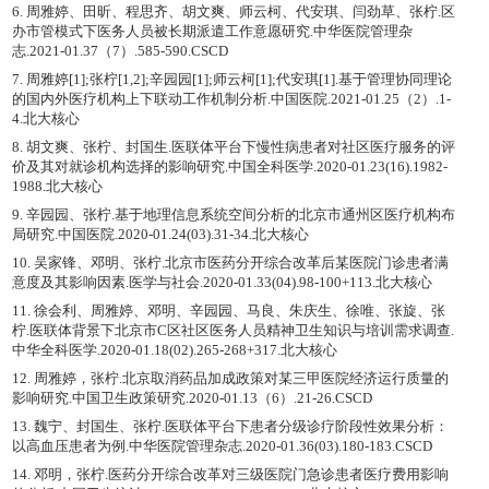
6. 周雅婷、田昕、程思齐、胡文爽、师云柯、代安琪、闫劲草、张柠.区
办市管模式下医务人员被长期派遣工作意愿研究.中华医院管理杂
志.2021-01.37（7）.585-590.CSCD
7. 周雅婷[1];张柠[1,2];辛园园[1];师云柯[1];代安琪[1].基于管理协同理论
的国内外医疗机构上下联动工作机制分析.中国医院.2021-01.25（2）.1-
4.北大核心
8. 胡文爽、张柠、封国生.医联体平台下慢性病患者对社区医疗服务的评
价及其对就诊机构选择的影响研究.中国全科医学.2020-01.23(16).1982-
1988.北大核心
9. 辛园园、张柠.基于地理信息系统空间分析的北京市通州区医疗机构布
局研究.中国医院.2020-01.24(03).31-34.北大核心
10. 吴家锋、邓明、张柠.北京市医药分开综合改革后某医院门诊患者满
意度及其影响因素.医学与社会.2020-01.33(04).98-100+113.北大核心
11. 徐会利、周雅婷、邓明、辛园园、马良、朱庆生、徐唯、张旋、张
柠.医联体背景下北京市C区社区医务人员精神卫生知识与培训需求调查.
中华全科医学.2020-01.18(02).265-268+317.北大核心
12. 周雅婷，张柠.北京取消药品加成政策对某三甲医院经济运行质量的
影响研究.中国卫生政策研究.2020-01.13（6）.21-26.CSCD
13. 魏宁、封国生、张柠.医联体平台下患者分级诊疗阶段性效果分析：
以高血压患者为例.中华医院管理杂志.2020-01.36(03).180-183.CSCD
14. 邓明，张柠.医药分开综合改革对三级医院门急诊患者医疗费用影响