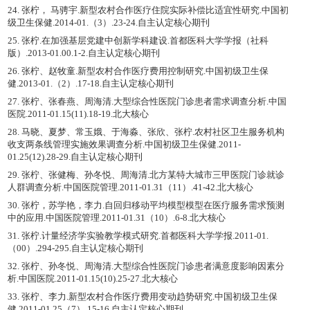
24. 张柠， 马骋宇.新型农村合作医疗住院实际补偿比适宜性研究.中国初
级卫生保健.2014-01.（3）.23-24.自主认定核心期刊
25. 张柠.在加强基层党建中创新学科建设.首都医科大学学报（社科
版）.2013-01.00.1-2.自主认定核心期刊
26. 张柠、赵牧童.新型农村合作医疗费用控制研究.中国初级卫生保
健.2013-01.（2）.17-18.自主认定核心期刊
27. 张柠、张春燕、周海清.大型综合性医院门诊患者需求调查分析.中国
医院.2011-01.15(11).18-19.北大核心
28. 马晓、夏梦、常玉娥、于海淼、张欣、张柠.农村社区卫生服务机构
收支两条线管理实施效果调查分析.中国初级卫生保健.2011-
01.25(12).28-29.自主认定核心期刊
29. 张柠、张健梅、孙冬悦、周海清.北方某特大城市三甲医院门诊就诊
人群调查分析.中国医院管理.2011-01.31（11）.41-42.北大核心
30. 张柠，苏学艳，李力.自回归移动平均模型模型在医疗服务需求预测
中的应用.中国医院管理.2011-01.31（10）.6-8.北大核心
31. 张柠.计量经济学实验教学模式研究.首都医科大学学报.2011-01.
（00）.294-295.自主认定核心期刊
32. 张柠、孙冬悦、周海清.大型综合性医院门诊患者满意度影响因素分
析.中国医院.2011-01.15(10).25-27.北大核心
33. 张柠、李力.新型农村合作医疗费用变动趋势研究.中国初级卫生保
健.2011-01.25（7）.15-16.自主认定核心期刊