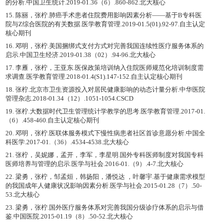
的分析.中国卫生统计.2019-01.36（6）.860-862.北大核心
15. 陈丽，张柠.肺癌手术患者住院费用影响因素分析——基于B专科医
院与Z综合医院的有关数据.医学教育管理.2019-01.5(01).92-97.自主认定
核心期刊
16. 邓明，张柠.美国捆绑式支付方式对完善我国连续性医疗服务体系的
启示.中国卫生经济.2019-01.38（02）.94-96.北大核心
17. 李雁，张柠，王亚东.医保政策培训纳入住院医师规范化培训制度需
求调查.医学教育管理.2018-01.4(S1).147-152.自主认定核心期刊
18. 张柠.北京市卫生资源投入对居民健康影响的动态计量分析.中华医院
管理杂志.2018-01.34（12）.1051-1054.CSCD
19. 张柠.大数据时代卫生管理统计学教学的思考.医学教育管理.2017-01.
（6）.458-460.自主认定核心期刊
20. 邓明，张柠.医联体服务模式下慢性病患者社区首诊意愿分析.中国全
科医学.2017-01.（36）.4534-4538.北大核心
21. 张柠，吴妮娜，孟开，李军，李星明.国外专科医师制度对我国专科
医师培养与管理的启示.医学与社会.2016-01.（9）.4-7.北大核心
22. 梁勇，张柠，邹孟烜，韩扬阳，潘悦达 ，叶馨宇.基于健康需求模型
的我国成年人健康状况影响因素分析.医学与社会.2015-01.28（7）.50-
53.北大核心
23. 梁勇，张柠.国外医疗服务体系对完善我国分级诊疗体系的启示与借
鉴.中国医院.2015-01.19（8）.50-52.北大核心