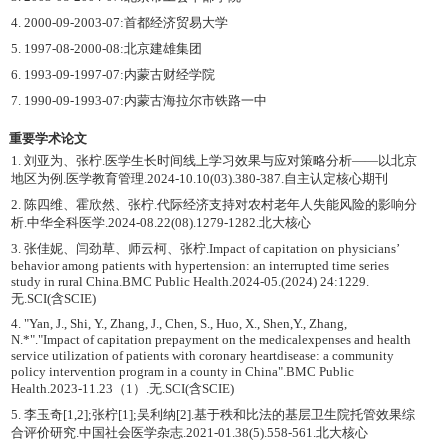
4. 2000-09-2003-07:首都经济贸易大学
5. 1997-08-2000-08:北京建雄集团
6. 1993-09-1997-07:内蒙古财经学院
7. 1990-09-1993-07:内蒙古海拉尔市铁路一中
重要学术论文
1. 刘亚为、张柠.医学生长时间线上学习效果与应对策略分析——以北京
地区为例.医学教育管理.2024-10.10(03).380-387.自主认定核心期刊
2. 陈四维、霍欣然、张柠.代际经济支持对农村老年人失能风险的影响分
析.中华全科医学.2024-08.22(08).1279-1282.北大核心
3. 张佳妮、闫劲草、师云柯、张柠.Impact of capitation on physicians’
behavior among patients with hypertension: an interrupted time series
study in rural China.BMC Public Health.2024-05.(2024) 24:1229.
无.SCI(含SCIE)
4. "Yan, J., Shi, Y., Zhang, J., Chen, S., Huo, X., Shen,Y., Zhang,
N.*"."Impact of capitation prepayment on the medicalexpenses and health
service utilization of patients with coronary heartdisease: a community
policy intervention program in a county in China".BMC Public
Health.2023-11.23（1）.无.SCI(含SCIE)
5. 李玉奇[1,2];张柠[1];吴利纳[2].基于秩和比法的基层卫生院托管效果综
合评价研究.中国社会医学杂志.2021-01.38(5).558-561.北大核心