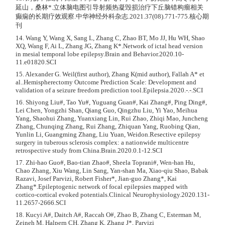
延山，桑林*.立体脑电图引导射频热凝毁损治疗下丘脑错构瘤相关
癫痫的长期疗效观察.中华神经外科杂志.2021.37(08).771-775.核心期
刊
14. Wang Y, Wang X, Sang L, Zhang C, Zhao BT, Mo JJ, Hu WH, Shao
XQ, Wang F, Ai L, Zhang JG, Zhang K*.Network of ictal head version
in mesial temporal lobe epilepsy.Brain and Behavior.2020.10-
11.e01820.SCI
15. Alexander G. Weil(first author), Zhang K(mid author), Fallah A* et
al..Hemispherectomy Outcome Prediction Scale: Development and
validation of a seizure freedom prediction tool.Epilepsia.2020.-.-.SCI
16. Shiyong Liu#, Tao Yu#, Yuguang Guan#, Kai Zhang#, Ping Ding#,
Lei Chen, Yongzhi Shan, Qiang Guo, Qingzhu Liu, Yi Yao, Meihua
Yang, Shaohui Zhang, Yuanxiang Lin, Rui Zhao, Zhiqi Mao, Juncheng
Zhang, Chunqing Zhang, Rui Zhang, Zhiquan Yang, Ruobing Qian,
Yunlin Li, Guangming Zhang, Liu Yuan, Weidon.Resective epilepsy
surgery in tuberous sclerosis complex: a nationwide multicentre
retrospective study from China.Brain.2020.0.1-12.SCI
17. Zhi-hao Guo#, Bao-tian Zhao#, Sheela Toprani#, Wen-han Hu,
Chao Zhang, Xiu Wang, Lin Sang, Yan-shan Ma, Xiao-qiu Shao, Babak
Razavi, Josef Parvizi, Robert Fisher*, Jian-guo Zhang*, Kai
Zhang*.Epileptogenic network of focal epilepsies mapped with
cortico-cortical evoked potentials.Clinical Neurophysiology.2020.131-
11.2657-2666.SCI
18. Kucyi A#, Daitch A#, Raccah O#, Zhao B, Zhang C, Esterman M,
Zeineh M, Halpern CH, Zhang K, Zhang J*, Parvizi