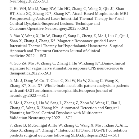
Neurology.2022.-.-.SCI
2. Hu WH, Mo JJ, Yang BW, Liu HG, Zhang C, Wang X, Qiu JJ, Zhao
BT, Shao XQ, Zhang JG*, Zhang K*. .Voxel-Based Morphometric MRI
Postprocessing-Assisted Laser Interstitial Thermal Therapy for Focal
Cortical Dysplasia-Suspected Lesions: Technique and
Outcomes.Operative Neurosurgery.2022.-.-.SCI
3. Yao Y, Wang X, Hu W, Zhang C, Sang L, Zheng Z, Mo J, Liu C, Qiu J,
Shao X, Zhang J, Zhang K*..Magnetic Resonance-guided Laser
Interstitial Thermal Therapy for Hypothalamic Hamartoma: Surgical
Approach and Treatment Outcomes.Journal of clinical
medicine.2022.-.-.SCI
4. Guo Z#, Mo J#, Zhang C, Zhang J, Hu W, Zhang K*..Brain-clinical
signature for vagus nerve stimulation response.CNS neuroscience &
therapeutics.2022.-.-.SCI
5. Mo J, Dong W, Cui T, Chen C, Shi W, Hu W, Zhang C, Wang X,
Zhang K*, Shao X*..Whole-brain metabolic pattern analysis in patients
with anti-LGI1 autoimmune encephalitis.European journal of
neurology.2022.-.-.SCI
6. Mo J, Zhang J, Hu W, Sang L, Zheng Z, Zhou W, Wang H, Zhu J,
Zhang C, Wang X, Zhang K*. .Automated Detection and Surgical
Planning for Focal Cortical Dysplasia with Multicenter
Validation.Neurosurgery.2022.-.-.SCI
7. Zhao B, McGonigal A, Hu W, Zhang C, Wang X, Mo J, Zhao X, Ai L,
Shao X, Zhang K*, Zhang J*..Interictal HFO and FDG-PET correlation
predicts surgical outcome following SEEG.Epilepsia.2022.-.-.SCI