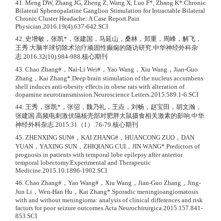
41. Meng DW, Zhang JG, Zheng Z, Wang X, Luo F*, Zhang K*.Chronic
Bilateral Sphenopalatine Ganglion Stimulation for Intractable Bilateral
Chronic Cluster Headache: A Case Report.Pain
Physician.2016.19(4).637-642.SCI
42. 史增敏，张凯*，张建国，马延山，桑林，郑重，周峰，解飞，
王秀.大脑半球切除术治疗顽固性癫痫的随访研究.中华神经外科杂
志.2016.32(10).984-988.核心期刊
43. Chao Zhang#，Nai-Li Wei#，Yao Wang，Xiu Wang，Jian-Guo
Zhang，Kai Zhang*.Deep brain stimulation of the nucleus accumbens
shell induces anti-obesity effects in obese rats with alteration of
dopamine neurotransmission.Neuroscience Letters.2015.589.1-6.SCI
44. 王秀，张凯*，张弨，魏乃礼，王垚，刘畅，赵宝田，胡文瀚，
张建国.高频电刺激伏隔核壳部对肥胖大鼠摄食相关激素的影响.中华
神经外科杂志.2015.31（1）.76-79.核心期刊
45. ZHENXING SUN#，KAI ZHANG#，HUANCONG ZUO，DAN
YUAN，YAXING SUN，ZHIQIANG CUI，JIN WANG*.Predictors of
prognosis in patients with temporal lobe epilepsy after anterior
temporal lobectomy.Experimental and Therapeutic
Medicine.2015.10.1896-1902.SCI
46. Chao Zhang#，Yao Wang#，Xiu Wang，Jian-Guo Zhang，Jing-
Jun Li，Wen-Han Hu，Kai Zhang*.Sporadic meningioangiomatosis
with and without meningioma: analysis of clinical differences and risk
factors for poor seizure outcomes.Acta Neurochirurgica.2015.157.841-
853.SCI