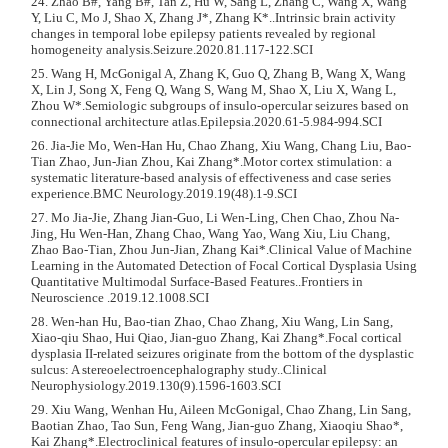
24. Zhao B#, Yang B#, Tan Z, Hu W, Sang L, Zhang C, Wang X, Wang
Y, Liu C, Mo J, Shao X, Zhang J*, Zhang K*..Intrinsic brain activity
changes in temporal lobe epilepsy patients revealed by regional
homogeneity analysis.Seizure.2020.81.117-122.SCI
25. Wang H, McGonigal A, Zhang K, Guo Q, Zhang B, Wang X, Wang
X, Lin J, Song X, Feng Q, Wang S, Wang M, Shao X, Liu X, Wang L,
Zhou W*.Semiologic subgroups of insulo-opercular seizures based on
connectional architecture atlas.Epilepsia.2020.61-5.984-994.SCI
26. Jia-Jie Mo, Wen-Han Hu, Chao Zhang, Xiu Wang, Chang Liu, Bao-
Tian Zhao, Jun-Jian Zhou, Kai Zhang*.Motor cortex stimulation: a
systematic literature-based analysis of effectiveness and case series
experience.BMC Neurology.2019.19(48).1-9.SCI
27. Mo Jia-Jie, Zhang Jian-Guo, Li Wen-Ling, Chen Chao, Zhou Na-
Jing, Hu Wen-Han, Zhang Chao, Wang Yao, Wang Xiu, Liu Chang,
Zhao Bao-Tian, Zhou Jun-Jian, Zhang Kai*.Clinical Value of Machine
Learning in the Automated Detection of Focal Cortical Dysplasia Using
Quantitative Multimodal Surface-Based Features..Frontiers in
Neuroscience .2019.12.1008.SCI
28. Wen-han Hu, Bao-tian Zhao, Chao Zhang, Xiu Wang, Lin Sang,
Xiao-qiu Shao, Hui Qiao, Jian-guo Zhang, Kai Zhang*.Focal cortical
dysplasia II-related seizures originate from the bottom of the dysplastic
sulcus: A stereoelectroencephalography study..Clinical
Neurophysiology.2019.130(9).1596-1603.SCI
29. Xiu Wang, Wenhan Hu, Aileen McGonigal, Chao Zhang, Lin Sang,
Baotian Zhao, Tao Sun, Feng Wang, Jian-guo Zhang, Xiaoqiu Shao*,
Kai Zhang*.Electroclinical features of insulo-opercular epilepsy: an