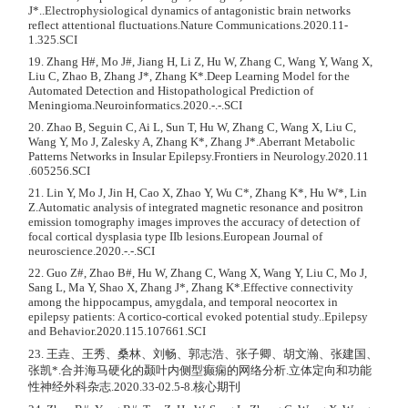
J*..Electrophysiological dynamics of antagonistic brain networks
reflect attentional fluctuations.Nature Communications.2020.11-
1.325.SCI
19. Zhang H#, Mo J#, Jiang H, Li Z, Hu W, Zhang C, Wang Y, Wang X,
Liu C, Zhao B, Zhang J*, Zhang K*.Deep Learning Model for the
Automated Detection and Histopathological Prediction of
Meningioma.Neuroinformatics.2020.-.-.SCI
20. Zhao B, Seguin C, Ai L, Sun T, Hu W, Zhang C, Wang X, Liu C,
Wang Y, Mo J, Zalesky A, Zhang K*, Zhang J*.Aberrant Metabolic
Patterns Networks in Insular Epilepsy.Frontiers in Neurology.2020.11
.605256.SCI
21. Lin Y, Mo J, Jin H, Cao X, Zhao Y, Wu C*, Zhang K*, Hu W*, Lin
Z.Automatic analysis of integrated magnetic resonance and positron
emission tomography images improves the accuracy of detection of
focal cortical dysplasia type IIb lesions.European Journal of
neuroscience.2020.-.-.SCI
22. Guo Z#, Zhao B#, Hu W, Zhang C, Wang X, Wang Y, Liu C, Mo J,
Sang L, Ma Y, Shao X, Zhang J*, Zhang K*.Effective connectivity
among the hippocampus, amygdala, and temporal neocortex in
epilepsy patients: A cortico-cortical evoked potential study..Epilepsy
and Behavior.2020.115.107661.SCI
23. 王垚、王秀、桑林、刘畅、郭志浩、张子卿、胡文瀚、张建国、
张凯*.合并海马硬化的颞叶内侧型癫痫的网络分析.立体定向和功能
性神经外科杂志.2020.33-02.5-8.核心期刊