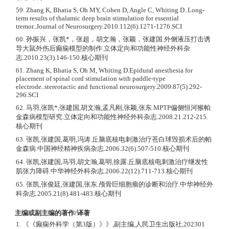
59. Zhang K, Bhatia S, Oh MY, Cohen D, Angle C, Whiting D..Long-
term results of thalamic deep brain stimulation for essential
tremor..Journal of Neurosurgery.2010.112(6).1271-1276.SCI
60. 孙振兴，张凯*，张超，胡文瀚，张颖，张建国.外侧液压打击诱
导大鼠外伤后癫痫模型的制作.立体定向和功能性神经外科杂
志.2010.23(3).146-150.核心期刊
61. Zhang K, Bhatia S, Oh M, Whiting D.Epidural anesthesia for
placement of spinal cord stimulation with paddle-type
electrode..stereotactic and functional neurosurgery.2009.87(5).292-
296.SCI
62. 马羽,张凯*,张建国,胡文瀚,孟凡刚,张颖,张东.MPTP偏侧恒河猴帕
金森病模型研究.立体定向和功能性神经外科杂志.2008.21.212-215.
核心期刊
63. 张凯,张建国,葛明,冯涛.丘脑底核电刺激治疗苍白球毁损术后的帕
金森病.中国神经精神疾病杂志.2006.32(6).507-510.核心期刊
64. 张凯,张建国,马羽,胡文瀚,葛明,徐露.丘脑底核电刺激治疗继发性
肌张力障碍.中华神经外科杂志.2006.22(12).711-713.核心期刊
65. 张凯,张俊廷,张建国,张东.颅骨巨细胞瘤的诊断和治疗.中华神经外
科杂志.2005.21(8).481-483.核心期刊
主编或副主编的著作/译著
1. 《《癫痫外科学（第3版）》》,副主编,人民卫生出版社,202301