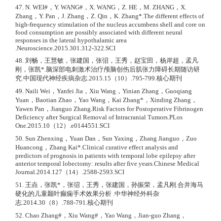
47. N. WEI#，Y. WANG#，X. WANG，Z. HE，M. ZHANG，X.
Zhang，Y. Pan，J. Zhang，Z. Qin，K. Zhang*.The different effects of
high-frequency stimulation of the nucleus accumbens shell and core on
food consumption are possibly associated with different neural
responses in the lateral hypothalamic area
.Neuroscience.2015.301.312-322.SCI
48. 刘畅，王慧敏，张建国，张弨，王秀，赵宝田，杨岸超，孟凡
刚，张凯*.脑深部电刺激术治疗颅脑创伤后肌张力障碍长期随访研
究.中国现代神经疾病杂志.2015.15（10）.795-799.核心期刊
49. Naili Wei，Yanfei Jia，Xiu Wang，Yinian Zhang，Guoqiang
Yuan，Baotian Zhao，Yao Wang，Kai Zhang*，Xinding Zhang，
Yawen Pan，Jianguo Zhang.Risk Factors for Postoperative Fibrinogen
Deficiency after Surgical Removal of Intracranial Tumors.PLos
One.2015.10（12）.e0144551.SCI
50. Sun Zhenxing，Yuan Dan，Sun Yaxing，Zhang Jianguo，Zuo
Huancong，Zhang Kai*.Clinical curative effect analysis and
predictors of prognosis in patients with temporal lobe epilepsy after
anterior temporal lobectomy: results after five years.Chinese Medical
Journal.2014.127（14）.2588-2593.SCI
51. 王垚，张凯*，张弨，王秀，张建国，孙振荣，孟凡刚.合并海马
硬化的儿童颞叶癫痫手术效果分析 .中华神经外科杂
志.2014.30（8）.788-791.核心期刊
52. Chao Zhang#，Xiu Wang#，Yao Wang，Jian-guo Zhang，