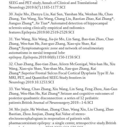
SEEG and PET study.Annals of Clinical and Translational
Neurology.2019.6(7).1165-1177.SCI
30. Jiajie Mo, Zhenyu Liu, Kai Sun, Yanshan Ma, Wenhan Hu, Chao
Zhang, Yao Wang, Xiu Wang, Chang Liu, Baotian Zhao, Kai Zhang*,
Jianguo Zhang*, Jie Tian*.Automated detection of hippocampal
sclerosis using clinically empirical and radiomics
features.Epilepsia.2019.60.2519-2529.SCI
31. Yao Wang, Xiu Wang, Jia‐jie Mo, Lin Sang, Bao‐tian Zhao, Chao
Zhang, Wen‐han Hu, Jian‐guo Zhang, Xiao‐qiu Shao, Kai
Zhang*.Symptomatogenic zone and network of oroalimentary
automatisms in mesial temporal lobe
epilepsy..Epilepsia.2019.60(6).1150-1159.SCI
32. Chao Zhang, Bao-tian Zhao, Aileen McGonigal, Wen-han Hu, Xiu
Wang, Xiao-qiu Shao, Yan-shan Ma, Jian-guo Zhang, Kai
Zhang*.Superior Frontal Sulcus Focal Cortical Dysplasia Type II: An
MRI, PET, and Quantified SEEG Study.frontiers in
Neurology.2019.10.1253.SCI
33. Yao Wang, Chao Zhang, Xiu Wang, Lin Sang, Feng Zhou, Jian-Guo
Zhang, Wen-Han Hu, Kai Zhang*.Seizure and cognitive outcomes of
posterior quadrantic disconnection: a series of 12 pediatric
patients.British Journal of Neurosurgery.2019.-.1-6.SCI
34. Mo jiajie, Hu Wenhan, Zhang Chao, Wang Xiu, Liu Chang, Zhao
Baotian, Zhou Junjian, Zhang Kai.Value of stereo-
electroencephalogram in reoperation of patients with
pharmacoresistant epilepsy: a single center, retrospective study.British