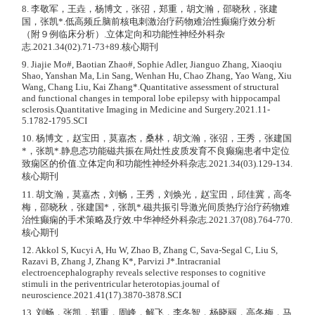
8. 李敬军，王垚，杨博文，张弨，郑重，胡文瀚，邵晓秋，张建
国，张凯*.低高频丘脑前核电刺激治疗药物难治性癫痫疗效分析
（附９例临床分析）.立体定向和功能性神经外科杂
志.2021.34(02).71-73+89.核心期刊
9. Jiajie Mo#, Baotian Zhao#, Sophie Adler, Jianguo Zhang, Xiaoqiu
Shao, Yanshan Ma, Lin Sang, Wenhan Hu, Chao Zhang, Yao Wang, Xiu
Wang, Chang Liu, Kai Zhang*.Quantitative assessment of structural
and functional changes in temporal lobe epilepsy with hippocampal
sclerosis.Quantitative Imaging in Medicine and Surgery.2021.11-
5.1782-1795.SCI
10. 杨博文，赵宝田，莫嘉杰，桑林，胡文瀚，张弨，王秀，张建国
*，张凯*.静息态功能磁共振在局灶性皮质发育不良癫痫患者中定位
致痫区的价值.立体定向和功能性神经外科杂志.2021.34(03).129-134.
核心期刊
11. 胡文瀚，莫嘉杰，刘畅，王秀，刘焕光，赵宝田，邱佳冀，高冬
梅，邵晓秋，张建国*，张凯*.磁共振引导激光间质热疗治疗药物难
治性癫痫的手术策略及疗效.中华神经外科杂志.2021.37(08).764-770.
核心期刊
12. Akkol S, Kucyi A, Hu W, Zhao B, Zhang C, Sava-Segal C, Liu S,
Razavi B, Zhang J, Zhang K*, Parvizi J*.Intracranial
electroencephalography reveals selective responses to cognitive
stimuli in the periventricular heterotopias.journal of
neuroscience.2021.41(17).3870-3878.SCI
13. 刘畅，张凯，郑重，周峰，解飞，李冬智，杨晓丽，高冬梅，马