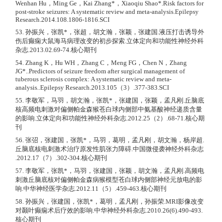
Wenhan Hu，Ming Ge，Kai Zhang*，Xiaoqiu Shao*.Risk factors for
post-stroke seizures: A systematic review and meta-analysis.Epilepsy
Research.2014.108.1806-1816.SCI
53. 孙振兴，张凯*，张超，胡文瀚，张颖，张建国.液压打击诱导外
伤后癫痫大鼠海马病理改变的初步探索.立体定向和功能性神经外科
杂志.2013.02.69-74.核心期刊
54. Zhang K，Hu WH，Zhang C，Meng FG，Chen N，Zhang
JG*..Predictors of seizure freedom after surgical management of
tuberous sclerosis complex: A systematic review and meta-
analysis..Epilepsy Research.2013.105（3）.377-383.SCI
55. 李敬军，马羽，胡文瀚，张凯*，张建国，张颖，孟凡刚.丘脑底
核高频电刺激对偏侧帕金森猴苍白球内侧部中氨基酸神经递质含量
的影响.立体定向和功能性神经外科杂志.2012.25（2）.68-71.核心期
刊
56. 张弨，张建国，张凯*，马羽，葛明，孟凡刚，胡文瀚，杨岸超.
丘脑底核电刺激术治疗原发性肌张力障碍.中国微侵袭神经外科杂志
.2012.17（7）.302-304.核心期刊
57. 李敬军，张凯*，马羽，张建国，张颖，胡文瀚，孟凡刚.高频电
刺激丘脑底核对偏侧帕金森病猴模型苍白球内侧部神经元放电的影
响.中华神经医学杂志.2012.11（5）.459-463.核心期刊
58. 孙振兴，张建国，张凯*，葛明，孟凡刚，孙振荣.MRI影像改变
对颞叶癫痫术后疗效的影响.中华神经外科杂志.2010.26(6).490-493.
核心期刊