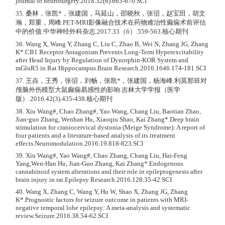
journal of neurosurgery.2018.32(6).663-670.SCI
35. 桑林，张凯*，张建国，马延山，邵晓秋，张弨，赵宝田，胡文
瀚，郑重，周峰.PET-MRI影像融合技术在药物难治性癫痫术前评估
中的价值.中华神经外科杂志.2017.33（6）.559-563.核心期刊
36. Wang X, Wang Y, Zhang C, Liu C, Zhao B, Wei N, Zhang JG, Zhang
K*.CB1 Receptor Antagonism Prevents Long-Term Hyperexcitability
after Head Injury by Regulation of Dynorphin-KOR System and
mGluR5 in Rat Hippocampus.Brain Research.2016.1646.174-181.SCI
37. 王垚，王秀，张弨，刘畅，张凯*，张建国，杨海峰.利莫那班对
颅脑外伤模型大鼠癫痫易感性的影响.吉林大学学报（医学
版）.2016.42(3).435-438.核心期刊
38. Xiu Wang#, Chao Zhang#, Yao Wang, Chang Liu, Baotian Zhao,
Jian-guo Zhang, Wenhan Hu, Xiaoqiu Shao, Kai Zhang*.Deep brain
stimulation for craniocervical dystonia (Meige Syndrome): A report of
four patients and a literature-based analysis of its treatment
effects.Neuromodulation.2016.19.818-823.SCI
39. Xiu Wang#, Yao Wang#, Chao Zhang, Chang Liu, Hai-Feng
Yang,Wen-Han Hu, Jian-Guo Zhang, Kai Zhang*.Endogenous
cannabinoid system alterations and their role in epileptogenesis after
brain injury in rat.Epilepsy Research.2016.128.35-42.SCI
40. Wang X, Zhang C, Wang Y, Hu W, Shao X, Zhang JG, Zhang
K*.Prognostic factors for seizure outcome in patients with MRI-
negative temporal lobe epilepsy: A meta-analysis and systematic
review.Seizure.2016.38.54-62.SCI