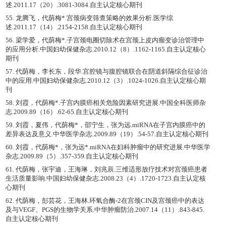
述.2011.17（20）.3081-3084.自主认定核心期刊
55. 龙腾飞，代荫梅*.宫颈病变筛查策略的效果分析.医学综
述.2011.17（14）.2154-2158.自主认定核心期刊
56. 梁学爱，代荫梅*.子宫颈电圈切除术在宫颈上皮内瘤变诊治管理中
的应用分析.中国妇幼保健杂志.2010.12（8）.1162-1165.自主认定核心
期刊
57. 代荫梅，李长东，段华.宫腔镜与腹腔镜联合在阴道斜隔综合征诊治
中的应用.中国妇幼保健杂志.2010.12（3）.1024-1026.自主认定核心期
刊
58. 刘霞，代荫梅*.子宫内膜癌相关危险因素研究进展.中国全科医师杂
志.2009.89（16）.62-65.自主认定核心期刊
59. 刘霞，夏伟，代荫梅*，邵宁生，张为远.miRNA在子宫内膜癌中的
差异表达及意义.中华医学杂志.2009.89（19）.54-57.自主认定核心期刊
60. 刘霞，代荫梅*，张为远*.miRNA在妇科肿瘤中的研究进展.中华医学
杂志.2009.89（5）.357-359.自主认定核心期刊
61. 代荫梅，张宇迪，王海琳，刘兆辰.三维适形放疗技术对宫颈癌患者
生活质量影响.中国妇幼保健杂志.2008.23（4）.1720-1723.自主认定核
心期刊
62. 代荫梅，彭芸花，王海林.环氧合酶-2在宫颈CIN及宫颈癌中的表达
及与VEGF、PGS的生物学关系.中华肿瘤防治.2007.14（11）.843-845.
自主认定核心期刊