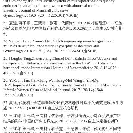
with levonorgestrel intrauterine system versus bipolar radiofrequency
endometrial ablation alone in women with abnormal uterine
bleeding..Journal of Minimally Invasive
Gynecology..2019.6（26）.1225.SCI(含SCIE)
23. 夏迪, 蒋子雯，王慧霄，张雨，代荫梅*..HOTAIR对宫颈癌HeLa细胞
增殖及自噬的影响.中国妇产科临床杂志.2019.20(1).4-9.自主认定核心期
刊
24. Shiqian Tang, Yinmei Dai. *.RNA sequencing reveals significant
miRNAs in Atypical endometrial hyperplasia.Obstetrics and
Gynecology.2018.2115（18）.30123-30124.SCI(含SCIE)
25. Hongbo Tang,Ziwen Jiang,Yinmei Dai*, Zhimin Zhou*.Uptake and
transport of pullulan acetate nanoparticles in the BeWo b30 placental
barrier cell mode.International Journal of Nanomedicine.2018.13.4073–
4082.SCI(含SCIE)
26. Yu‑Cui Tian, Jian‑Hong Wu, Hong‑Mei Wang1, Yin‑Mei
Dai*..Improved Fertility Following Enucleation of Intramural Myomas in
Infertile Women.Chinese Medical Journal..2017.130(14).1648-
1653.SCI(含SCIE)
27. 夏迪, 代荫梅*.长链非编码RNA在妇科恶性肿瘤中的研究进展.医学综
述.2017.23(20).4007-4011.自主认定核心期刊
28. 王红梅, 田玉翠, 张春柳，代荫梅*..子宫肌瘤的大小对双胎妊娠产科
结局的影响.中国妇产科临床杂志.2017.18.203-205.自主认定核心期刊
29. 王红梅, 田玉翠, 张春柳，蒋子雯，王慧霄，张琪，代荫梅*..不同特