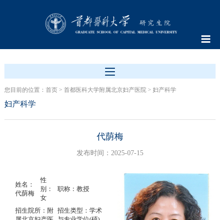
您目前的位置：
首页
>
首都医科大学附属北京妇产医院
>
妇产科学
妇产科学
代荫梅
发布时间：2025-07-15
性
姓名：
别：
职称：教授
代荫梅
女
招生院所：附
招生类型：学术
属北京妇产医
与专业学位(硕)