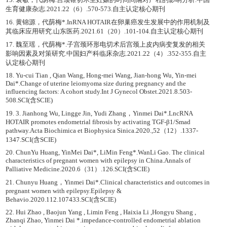
生育健康杂志.2021.22（6）.570-573.自主认定核心期刊
16. 黄锦源，代荫梅*.InRNA HOTAIR在卵巢癌发生发展中的作用机制及
其临床应用研究.山东医药.2021.61（20）.101-104.自主认定核心期刊
17. 魏至瑶，代荫梅*.子宫颈环形电切术后宫颈上皮内病变复发的相关
影响因素及对策研究.中国妇产科临床杂志.2021.22（4）.352-355.自主
认定核心期刊
18. Yu-cui Tian , Qian Wang, Hong-mei Wang, Jian-hong Wu, Yin-mei
Dai*.Change of uterine leiomyoma size during pregnancy and the
influencing factors: A cohort study.Int J Gynecol Obstet.2021.8.503-
508.SCI(含SCIE)
19. 3. Jianhong Wu, Lingge Jin, Yudi Zhang，Yinmei Dai*.LncRNA
HOTAIR promotes endometrial fibrosis by activating TGF-β1/Smad
pathway.Acta Biochimica et Biophysica Sinica.2020.,52（12）.1337-
1347.SCI(含SCIE)
20. ChunYu Huang, YinMei Dai*, LiMin Feng*.WanLi Gao. The clinical
characteristics of pregnant women with epilepsy in China.Annals of
Palliative Medicine.2020.6（31）.126.SCI(含SCIE)
21. Chunyu Huang，Yinmei Dai*.Clinical characteristics and outcomes in
pregnant women with epilepsy.Epilepsy &
Behavio.2020.112.107433.SCI(含SCIE)
22. Hui Zhao , Baojun Yang , Limin Feng , Haixia Li ,Hongyu Shang ,
Zhanqi Zhao, Yinmei Dai *.impedance-controlled endometrial ablation