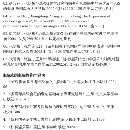
63. 彭芸花，代荫梅*.COX-2在宫颈癌前病变和宫颈癌中的表达及与PGS
的关系.第四军医大学学报.2005.6(13).1126-1129.自主认定核心期刊
64. Yinmei Dai，Xiangdong Zhang,Yunhua Peng.The Expression of
cyclooxygenase-2, VEGF and PGS in CIN and cervical
carcinoma.Gynecologic Oncology.2005.97.96-103.SCI(含SCIE)
65. 彭芸花，代荫梅*.环氧合酶 (COX-2) 在妇科肿瘤的研究进展.中国肿
瘤.2004.13 (5).299-301.自主认定核心期刊
66. 代荫梅，张向东.p21、Fas基因在子宫内膜异位症中的表达与调控.中
国妇产科临床杂志.2003.4（3）.368-370.自主认定核心期刊
67. 代荫梅，张虹，王秀华.甲硝唑、替硝唑药代动力学及产妇哺乳对新
生儿的影响.中华围产医学杂志.2002.5(1).27-29.自主认定核心期刊
主编或副主编的著作/译著
1. 《子宫肌瘤-医生想告诉你的“那些事”》,主编,人民卫生出版社,2024-
06
2. 《多囊卵巢综合征的理论基础与临床研究进展》,主编,北京大学医学
出版社,2023-10
3. 《更年期相关症状及疾病防治理论与实践》,副主编,人民卫生出版
社,201308
4. 《妇科内分泌学热点聚焦》,副主编,人民卫生出版社,201303
5. 《妇科泌尿学》,副主编,科学出版社,200905