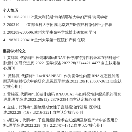
个人简历
1. 201108-201112:意大利托斯卡纳锡耶纳大学妇产科 访问学者
2. 200310- :首都医科大学附属北京妇产医院妇科微创中心 任职
3. 200209-200506:兰州大学生命科学院博士研究生 学习
4. 198707-200410:兰州大学第一医院妇产科 任职
重要学术论文
1. 黄锦源, 代荫梅*..长链非编码RNA生长停滞特异性转录本在妇科恶性
肿瘤中的研究进展..2022..医学综述.2022.28(22).4421-4427.自主认定核
心期刊
2. .黄锦源, 代荫梅*..LncRNA NEAT1 作为竞争性内源 RNA 在恶性肿瘤
耐药和放射抵抗中的研究进展.医学综述.2022..28(18).3607-3612.自主认
定核心期刊
3. 黄锦源, 代荫梅*..长链非编码 RNA UCA1 与妇科恶性肿瘤关系的研究
进展.医学综述.2022.,28(12).:2379-2384.自主认定核心期刊
4. 金佳，代荫梅*..围绝经期女性子宫肌瘤治疗进展..医学综
述.2022.28（16）.3216-3221.自主认定核心期刊
5. 胡江涛，代荫梅*..子宫肌瘤剔除术在妊娠期及剖宫产术中的应用分
析..医学综述.2022.228（9）2.21707-1712.自主认定核心期刊