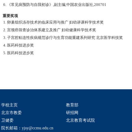
6. 《常见病预防与自我初诊》,副主编,中国农业出版社,200701
重要奖项
1. 卵巢组织冻存技术的临床应用与推广 妇幼讲课科学技术奖
2. 宫颈癌筛查诊治体系建立及推广 妇幼健康科学技术奖
3. 子宫腔粘连性疾病规范诊疗与生育功能重建系列研究 北京医学科技奖
4. 医药科技进步奖
5. 医药科技进步奖
学校主页
教育部
北京市教委
研招网
卫健委
北京教育考试院
院长邮箱：yjsy@ccmu.edu.cn