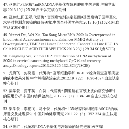
47. 巫剑红,代荫梅*.miRNADNA甲基化在妇科肿瘤中的进展.肿瘤学杂
志.2013.19(1).25-28.自主认定核心期刊
48. 巫剑红,田玉翠,代荫梅*.宫颈癌性别决定基因9基因启动子区甲基化
水平对检测宫颈癌的价值研究.中国全科医学杂志.2013.16(1).162-164.自
主认定核心期刊
49. Yinmei Dai, Wei Xia, Tao Song.MicroRNA-200b Is Overexpressed in
Endometrial Adenocarcinomas and Enhances MMP2 Activity by
Downregulating TIMP2 in Human Endometrial Cancer Cell Line HEC-1A
Cells.NUCLEIC ACID THERAPEUTICS.2013.23(1).29-34.SCI(含SCIE)
50. Jianghong Wu, Yinmei Dai*.Identification of DNA methylation of
SOX9 in cervical cancerusing methylated-CpG island recovery
assay..Oncology reports.2013.29.125-132..SCI(含SCIE)
51. 龙腾飞，彭晓霞，代荫梅*.宫颈细胞学和HR-HPV检测筛查宫颈病变
的成本效果分析.中华肿瘤防治杂志.2012.19（22）.1690-1694.自主认定
核心期刊
52. 梁学爱，贾平英，白符，代荫梅*.阴道镜在宫颈上皮内瘤变诊断中
的应用分析.中国妇幼保健杂志.2012.27（1）.138-140.自主认定核心期
刊
53. 梁学爱，李艳飞，马小俊，代荫梅*.1354例宫颈细胞学ASCUS的临
床意义及处理探讨.中国妇幼健康研究.2011.22（3）.352-354.自主认定
核心期刊
54. 巫剑红，代荫梅*.DNA甲基化与宫颈癌的研究进展.医学综