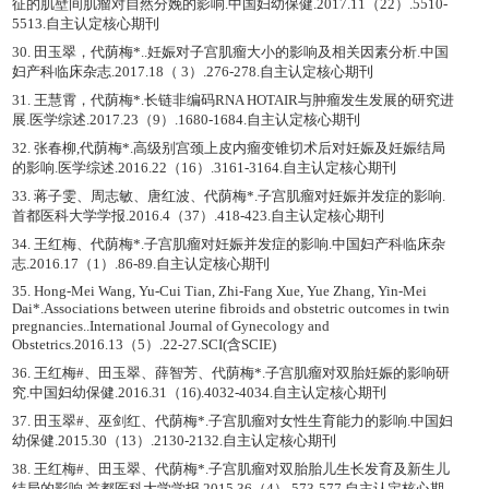
征的肌壁间肌瘤对自然分娩的影响.中国妇幼保健.2017.11（22）.5510-
5513.自主认定核心期刊
30. 田玉翠，代荫梅*..妊娠对子宫肌瘤大小的影响及相关因素分析.中国
妇产科临床杂志.2017.18（ 3）.276-278.自主认定核心期刊
31. 王慧霄，代荫梅*.长链非编码RNA HOTAIR与肿瘤发生发展的研究进
展.医学综述.2017.23（9）.1680-1684.自主认定核心期刊
32. 张春柳,代荫梅*.高级别宫颈上皮内瘤变锥切术后对妊娠及妊娠结局
的影响.医学综述.2016.22（16）.3161-3164.自主认定核心期刊
33. 蒋子雯、周志敏、唐红波、代荫梅*.子宫肌瘤对妊娠并发症的影响.
首都医科大学学报.2016.4（37）.418-423.自主认定核心期刊
34. 王红梅、代荫梅*.子宫肌瘤对妊娠并发症的影响.中国妇产科临床杂
志.2016.17（1）.86-89.自主认定核心期刊
35. Hong-Mei Wang, Yu-Cui Tian, Zhi-Fang Xue, Yue Zhang, Yin-Mei
Dai*.Associations between uterine fibroids and obstetric outcomes in twin
pregnancies..International Journal of Gynecology and
Obstetrics.2016.13（5）.22-27.SCI(含SCIE)
36. 王红梅#、田玉翠、薛智芳、代荫梅*.子宫肌瘤对双胎妊娠的影响研
究.中国妇幼保健.2016.31（16).4032-4034.自主认定核心期刊
37. 田玉翠#、巫剑红、代荫梅*.子宫肌瘤对女性生育能力的影响.中国妇
幼保健.2015.30（13）.2130-2132.自主认定核心期刊
38. 王红梅#、田玉翠、代荫梅*.子宫肌瘤对双胎胎儿生长发育及新生儿
结局的影响.首都医科大学学报.2015.36（4）.573-577.自主认定核心期