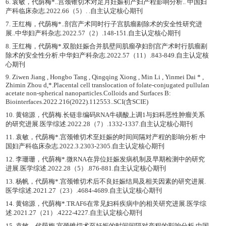
6. 袁敏，代荫梅*..宫颈锥切术对足月妊娠初产妇产程影响分析.. 中国妇
产科临床杂志.2022.66（5）. .自主认定核心期刊
7. 王红梅，代荫梅*..剖宫产术同时行子宫肌瘤剔除术的安全性研究进
展..中华妇产科杂志.2022.57（2）.148-151.自主认定核心期刊
8. 王红梅，代荫梅*.双胎妊娠合并肌壁间肌瘤孕妇剖宫产术时行肌瘤剔
除术的安全性分析.中华妇产科杂志.2022.57（11）.843-849.自主认定核
心期刊
9. Ziwen Jiang , Hongbo Tang , Qingqing Xiong , Min Li , Yinmei Dai * ,
Zhimin Zhou d,*.Placental cell translocation of folate-conjugated pullulan
acetate non-spherical nanoparticles.Colloids and Surfaces B:
Biointerfaces.2022.216(2022).112553..SCI(含SCIE)
10. 黄锦源，代荫梅.长链非编码RNA牛磺酸上调1与妇科恶性肿瘤关系
的研究进展.医学综述.2022.28（7）.1332-1337.自主认定核心期刊
11. 袁敏，代荫梅*.宫颈锥切术至妊娠的时间间隔对产程的影响分析.中
国妇产科临床杂志.2022.3.2303-2305.自主认定核心期刊
12. 李珊珊，代荫梅*.微RNA在异位妊娠发病机制及早期检测中的研究
进展.医学综述.2022.28（5）.876-881.自主认定核心期刊
13. 杨帆，代荫梅*.宫颈锥切术后不良妊娠结局及相关因素的研究进展.
医学综述.2021.27（23）.4684-4689.自主认定核心期刊
14. 黄锦源，代荫梅*.TRAF6在常见妇科疾病中的相关研究进展.医学综
述.2021.27（21）.4222-4227.自主认定核心期刊
15. 袁敏，代荫梅.宫颈锥切术至妊娠的时间间隔对产程的影响分析.中国