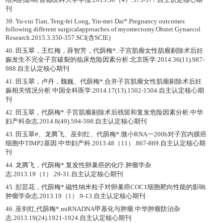
刊
39. Yu-cui Tian, Teng-fei Long, Yin-mei Dai*.Pregnancy outcomes
following different surgicalapproaches of myomectomy.Obstet Gynaecol
Research.2015.3.350-357.SCI(含SCIE)
40. 田玉翠，王红梅，薛智芳，代荫梅*..子宫肌瘤女性肌瘤剔除术后妊
娠发生不完全子宫破裂的临床危险因素分析.北京医学.2014.36(11).987-
988.自主认定核心期刊
41. 田玉翠，卢丹，魏巍、代荫梅*.合并子宫肌瘤女性肌瘤剔除术后妊
娠相关情况分析.中国全科医学.2014.17(13).1502-1504.自主认定核心期
刊
42. 田玉翠，代荫梅*.子宫肌瘤剔除术后残留和复发危险因素分析.中华
妇产科杂志.2014.8(49).594-598.自主认定核心期刊
43. 田玉翠#、龙腾飞、巫剑红、代荫梅*.微小RNA一200b对子宫内膜癌
细胞中TIMP2基因.中华妇产科.2013.48（11）.867-869.自主认定核心期
刊
44. 龙腾飞，代荫梅*.复发性卵巢癌的化疗.肿瘤学杂
志.2013.19（1）.29-31.自主认定核心期刊
45. 彭芸花，代荫梅*.磁性纳米粒子对卵巢癌COC1细胞靶向性能的影响.
肿瘤学杂志.2013.19（1）.9-13.自主认定核心期刊
46. 巫剑红,代荫梅*.miRNADNA甲基化与肿瘤.中华肿瘤防治杂
志.2013.19(24).1921-1924.自主认定核心期刊