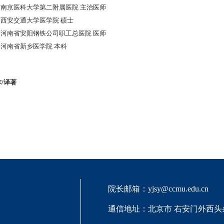
005-09:南京医科大学第二附属医院 主治医师
02-07:西安交通大学医学院 硕士
999-09:河南省安阳钢铁公司职工总医院 医师
93-07:河南省新乡医学院 本科
/译著
院长邮箱：yjsy@ccmu.edu.cn
通信地址：北京市 右安门外西头条1